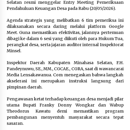
Selatan resmi menggelar Entry Meeting Pemeriksaan
December 14, 2023
Pendahuluan Keuangan Desa pada Rabu (20/05/2026).‎‎
Agenda strategis yang melibatkan 6 tim pemeriksa ini
dilaksanakan secara daring melalui platform Google
Meet. Guna memastikan efektivitas, jalannya pertemuan
dibagi ke dalam 6 sesi yang diikuti oleh para Hukum Tua,
perangkat desa, serta jajaran auditor internal Inspektorat
Minsel.‎‎‎
Inspektur Daerah Kabupaten Minahasa Selatan, F.H.
Pandeynuwu, SE., MM., CGCAE., CGRA, saat di wawancarai
Media Lensakawanua. Com menegaskan bahwa langkah
akselerasi ini merupakan instruksi langsung dari
pimpinan daerah. ‎‎
Pengawasan ketat terhadap keuangan desa menjadi pilar
utama Bupati Franky Donny Wongkar dan Wabup
Theodorus Kawatu demi memastikan program
pembangunan menyentuh masyarakat secara tepat
sasaran.‎‎