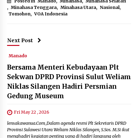
Posted in
Manado
,
Minahasa
,
Minahasa Selatan
,
Minahasa Tenggara
,
Minahasa Utara
,
Nasional
,
Tomohon
,
VOA Indonesia
Next Post
Manado
Bersama Menteri Kebudayaan Plt
Sekwan DPRD Provinsi Sulut Weliam
Niklas Silangen Hadiri Persmian
Gedung Museum
Fri May 22 , 2026
lensakawanua.Com_Dalam agenda resmi Plt Sekretaris DPRD
Provinsi Sulawesi Utara Weliam Niklas Silangen, S.Sos. M.Si ikut
menghadiri kegiatan penting yang di hadiri langsung oleh