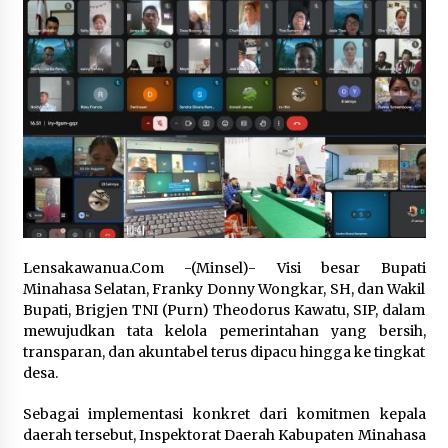
August 4, 2023
Rekam Jejak Dinilai Vital Untuk Pilih Pimpinan
dan Dewas KPK
August 21, 2024
Jokowi Angkat Bicara Soal Kesalahan Desain
Jembatan Lengkung LRT
August 3, 2023
Orang Amurang BerSuara Merdu
July 13, 2024
Lensakawanua.Com -(Minsel)- Visi besar Bupati
Minahasa Selatan, Franky Donny Wongkar, SH, dan Wakil
Bupati, Brigjen TNI (Purn) Theodorus Kawatu, SIP, dalam
mewujudkan tata kelola pemerintahan yang bersih,
AS Menolak Pendudukan Kembali Gaza pasca
Perang Israel-Hamas
transparan, dan akuntabel terus dipacu hingga ke tingkat
November 13, 2023
desa.
‎‎Sebagai implementasi konkret dari komitmen kepala
2024, Pemerintah Alokasikan Rp40,6 Triliun
daerah tersebut, Inspektorat Daerah Kabupaten Minahasa
Bangun IKN