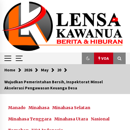
Skip
to
content
VOA
Home
2026
May
20
VOA
Wujudkan Pemerintahan Bersih, Inspektorat Minsel
Akselerasi Pengawasan Keuanga Desa
Kemenhan Bantah Tudingan Korupsi dalam
Rencana Pembelian Mirage Bekas
February 14, 2024
Manado
Minahasa
Minahasa Selatan
Perahu Terbalik di Ethiopia, 19 Tewas
Minahasa Tenggara
Minahasa Utara
Nasional
July 30, 2024