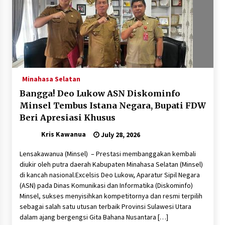
August 18, 2023
Atiek CB Blak-Blakan Soal Perjuangan Hidup di
Amerika dan Masalah Kejiwaan
March 12, 2024
Harga Nikel Terancam Anjlok Akibat Janji
Minahasa Selatan
Trump Terkait Kendaraan Listrik
Bangga! Deo Lukow ASN Diskominfo
July 24, 2024
Minsel Tembus Istana Negara, Bupati FDW
Beri Apresiasi Khusus‎
Soal DCT Tak Penuhi 30 Persen Perempuan,
Bawaslu Nilai KPU Lakukan Pelanggaran
Kris Kawanua
July 28, 2026
Administrasi Pemilu
December 3, 2023
‎‎​Lensakawanua (Minsel) – Prestasi membanggakan kembali
diukir oleh putra daerah Kabupaten Minahasa Selatan (Minsel)
Detektif Asal Solo di Kota New York
di kancah nasional.‎‎Excelsis Deo Lukow, Aparatur Sipil Negara
January 31, 2024
(ASN) pada Dinas Komunikasi dan Informatika (Diskominfo)
Minsel, sukses menyisihkan kompetitornya dan resmi terpilih
sebagai salah satu utusan terbaik Provinsi Sulawesi Utara
Kebijakan AS terhadap Gaza Semakin Dekatkan
dalam ajang bergengsi Gita Bahana Nusantara […]
Indonesia dengan Tiongkok