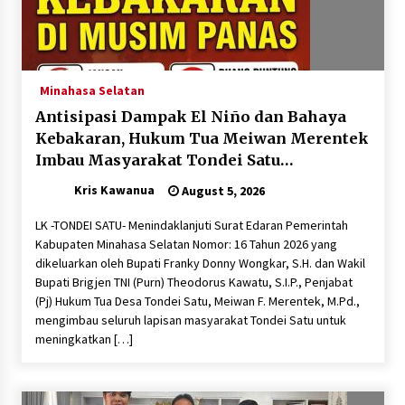
Pemerintah Klaim Mulai Pulihkan PDN
July 15, 2024
Minahasa Selatan
Antisipasi Dampak El Niño dan Bahaya
Safari Ramadan Membasuh Luka Palestina
Kebakaran, Hukum Tua Meiwan Merentek
April 7, 2024
Imbau Masyarakat Tondei Satu
Tingkatkan Kewaspadaan
Kris Kawanua
August 5, 2026
Tiga Pemantau Asing Siap Amati Pemilu 2024
LK -TONDEI SATU- Menindaklanjuti Surat Edaran Pemerintah
February 11, 2024
Kabupaten Minahasa Selatan Nomor: 16 Tahun 2026 yang
dikeluarkan oleh Bupati Franky Donny Wongkar, S.H. dan Wakil
Bupati Brigjen TNI (Purn) Theodorus Kawatu, S.I.P., Penjabat
AS Hentikan Sementara Pengiriman Bom ke
(Pj) Hukum Tua Desa Tondei Satu, Meiwan F. Merentek, M.Pd.,
Israel
mengimbau seluruh lapisan masyarakat Tondei Satu untuk
May 11, 2024
meningkatkan […]
Rayakan Hari Kemerdekaan RI, Bendera Merah
Putih Dikibarkan di Kantor Walikota San
Francisco