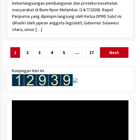
keberlangsungan pembangunan dan proteksi kesehatan
masyarakat di Bumi Nyiur Melambai. (14/7/2026) ​ Rapat
Paripurna yang dipimpin langsung oleh Ketua DPRD Sulut ini
dihadiri oleh jajaran anggota legislatif, Gubernur Sulawesi
Utara, unsur […]
Posts
1
2
3
4
5
…
17
Next
pagination
Kunjungan Hari Ini :