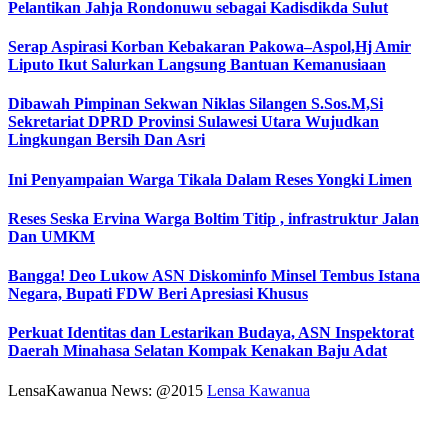
Pelantikan Jahja Rondonuwu sebagai Kadisdikda Sulut
Serap Aspirasi Korban Kebakaran Pakowa–Aspol,Hj Amir
Liputo Ikut Salurkan Langsung Bantuan Kemanusiaan
Dibawah Pimpinan Sekwan Niklas Silangen S.Sos.M,Si
Sekretariat DPRD Provinsi Sulawesi Utara Wujudkan
Lingkungan Bersih Dan Asri
Ini Penyampaian Warga Tikala Dalam Reses Yongki Limen
Reses Seska Ervina Warga Boltim Titip , infrastruktur Jalan
Dan UMKM
Bangga! Deo Lukow ASN Diskominfo Minsel Tembus Istana
Negara, Bupati FDW Beri Apresiasi Khusus‎
Perkuat Identitas dan Lestarikan Budaya, ASN Inspektorat
Daerah Minahasa Selatan Kompak Kenakan Baju Adat
LensaKawanua News: @2015
Lensa Kawanua