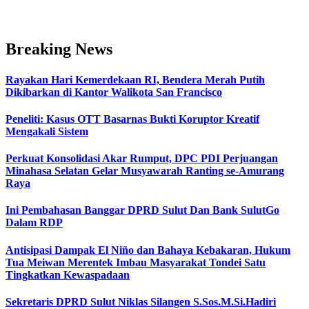
Breaking News
Rayakan Hari Kemerdekaan RI, Bendera Merah Putih
Dikibarkan di Kantor Walikota San Francisco
Peneliti: Kasus OTT Basarnas Bukti Koruptor Kreatif
Mengakali Sistem
Perkuat Konsolidasi Akar Rumput, DPC PDI Perjuangan
Minahasa Selatan Gelar Musyawarah Ranting se-Amurang
Raya
Ini Pembahasan Banggar DPRD Sulut Dan Bank SulutGo
Dalam RDP
Antisipasi Dampak El Niño dan Bahaya Kebakaran, Hukum
Tua Meiwan Merentek Imbau Masyarakat Tondei Satu
Tingkatkan Kewaspadaan
Sekretaris DPRD Sulut Niklas Silangen S.Sos.M.Si.Hadiri