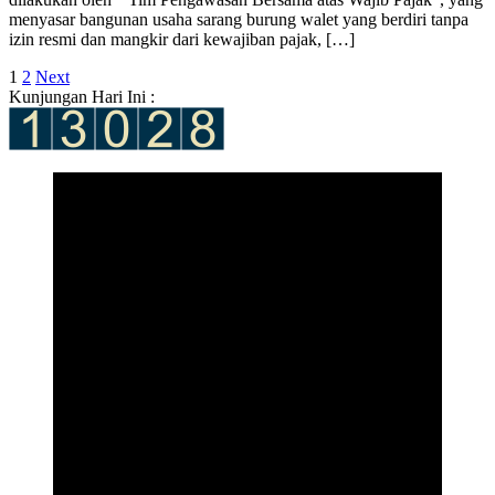
menyasar bangunan usaha sarang burung walet yang berdiri tanpa
izin resmi dan mangkir dari kewajiban pajak, […]
Posts
1
2
Next
Kunjungan Hari Ini :
pagination