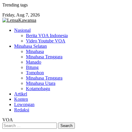
Skip
Trending tags
to
Friday, Aug 7, 2026
content
Nasional
Berita VOA Indonesia
Video Youtube VOA
Minahasa Selatan
Minahasa
Minahasa Tenggara
Manado
Bitung
Tomohon
Minahasa Tenggara
Minahasa Utara
Kotamobagu
Artikel
Konten
Lowongan
Redaksi
VOA
Search
for: