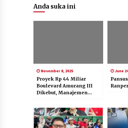
Anda suka ini
November 8, 2025
June 24
Proyek Rp 44 Miliar
Pansus
Boulevard Amurang III
Ranpe
Dikebut, Manajemen
Proyek: “Kualitas dan K3
Harga Mati!”‎