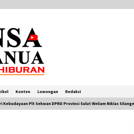
tikel
Konten
Lowongan
Redaksi
i Kebudayaan Plt Sekwan DPRD Provinsi Sulut Weliam Niklas Silan
Rekapitulasi Suara di AS Selesai,
Ganjar-Mahfud Raih Suara Terbesar