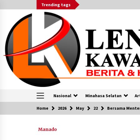
Skip
Trending tags
to
content
Nasional
Minahasa Selatan
Ar
Home
2026
May
22
Bersama Menter
VOA
Manado
Kebakaran Hutan Meluas di
Argentina di Tengah Gelombang