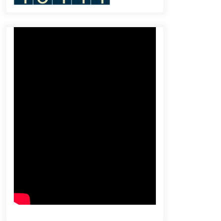
June 1, 2024
Warung VOA: Kegiatan Outdoor
Musim Panas
July 25, 2023
Dunia Kita “Our World, My Story”:
Jualan Mie Instan dengan Robot?!
December 14, 2023
Menilik Antusiasme Masyarakat
Menjajal Kereta Cepat Jakarta-
Bandung
September 22, 2023