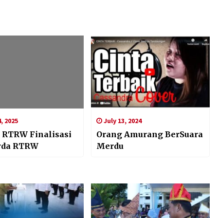
, 2025
July 13, 2024
 RTRW Finalisasi
Orang Amurang BerSuara
rda RTRW
Merdu