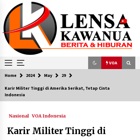
Skip
to
content
VOA
Home
2024
May
29
VOA
Karir Militer Tinggi di Amerika Serikat, Tetap Cinta
Indonesia
Camp Broadway Indonesia Kembali Pukau
Warga New York
May 29, 2024
Nasional
VOA Indonesia
Olly Dondokambey Kukuhkan Paskibraka
Karir Militer Tinggi di
Provinsi Sulawesi Utara Tahun 2023
August 12, 2023