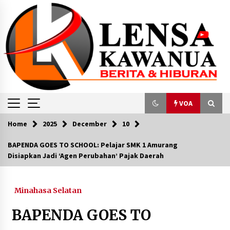
Skip
to
content
VOA
Home
2025
December
10
VOA
BAPENDA GOES TO SCHOOL: Pelajar SMK 1 Amurang
Disiapkan Jadi ‘Agen Perubahan’ Pajak Daerah
Pakar: Jabatan Publik Harus Diisi Berdasarkan
Kompetensi, Bukan ‘Balas Budi’
June 18, 2024
Minahasa Selatan
Pemerintah Indonesia Imbau Seluruh WNI
BAPENDA GOES TO
Keluar dari Palestina dan Israel
October 10, 2023