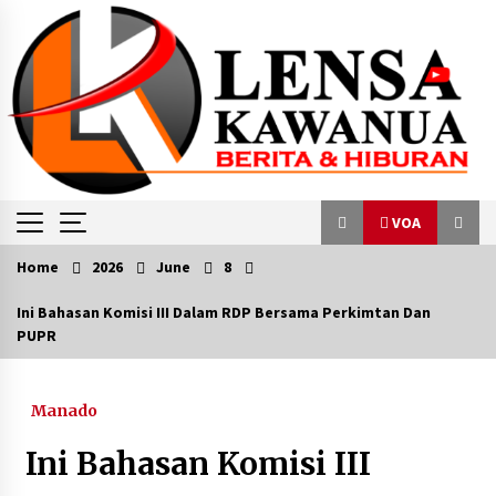
Skip
to
content
VOA
Home
2026
June
8
VOA
Ini Bahasan Komisi III Dalam RDP Bersama Perkimtan Dan
PUPR
AS Menolak Pendudukan Kembali Gaza pasca
Perang Israel-Hamas
November 13, 2023
Manado
Keluarga Korban Kecelakaan Boeing MAX
Ini Bahasan Komisi III
Tuntut Denda Hampir US$25 Miliar
June 24, 2024