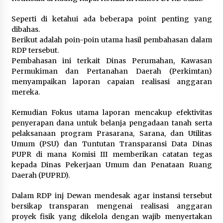
January 31, 2024
Seperti di ketahui ada beberapa point penting yang
Jokowi Resmi Lantik Panglima TNI Baru
dibahas.
November 26, 2023
Berikut adalah poin-poin utama hasil pembahasan dalam
RDP tersebut.
Pembahasan ini terkait Dinas Perumahan, Kawasan
Permukiman dan Pertanahan Daerah (Perkimtan)
Pemerintah Targetkan Inflasi 2024 Terkendali
di Kisaran 2,5 Persen
menyampaikan laporan capaian realisasi anggaran
January 31, 2024
mereka.
Kemudian Fokus utama laporan mencakup efektivitas
Cyberity Temukan Server Layanan Cloud
penyerapan dana untuk belanja pengadaan tanah serta
Sirekap Berlokasi di Tiga Negara
pelaksanaan program Prasarana, Sarana, dan Utilitas
February 19, 2024
Umum (PSU) dan Tuntutan Transparansi Data Dinas
PUPR di mana Komisi III memberikan catatan tegas
Usaha Kecil Kongo Ubah Limbah Plastik Jadi
kepada Dinas Pekerjaan Umum dan Penataan Ruang
Bahan Bangunan
Daerah (PUPRD).
November 13, 2023
Dalam RDP inj Dewan mendesak agar instansi tersebut
bersikap transparan mengenai realisasi anggaran
Kasus Kematian Wartawan di Kabanjahe: Polisi
proyek fisik yang dikelola dengan wajib menyertakan
Tetapkan Tersangka Baru