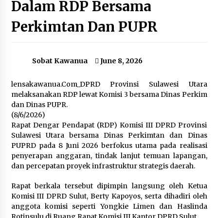
Dalam RDP Bersama
Perkimtan Dan PUPR
Menlu Retno Serukan Mahkamah Internasional
Sebut Pendudukan Israel di Palestina Ilegal
February 27, 2024
Sobat Kawanua
June 8, 2026
Polisi Arak Tersangka yang Dituduh
Selundupkan Rohingya ke Aceh
lensakawanua.Com_DPRD Provinsi Sulawesi Utara
December 28, 2023
melaksanakan RDP lewat Komisi 3 bersama Dinas Perkim
dan Dinas PUPR.
Voice of Baceprot Tampil Memukau Warga AS di
(8/6/2026)
Washington DC
Rapat Dengar Pendapat (RDP) Komisi III DPRD Provinsi
August 20, 2023
Sulawesi Utara bersama Dinas Perkimtan dan Dinas
PUPRD pada 8 Juni 2026 berfokus utama pada realisasi
penyerapan anggaran, tindak lanjut temuan lapangan,
Motor Listrik Sebagai Solusi Alternatif
Mengurangi Polusi Suara
dan percepatan proyek infrastruktur strategis daerah.
June 7, 2024
Rapat berkala tersebut dipimpin langsung oleh Ketua
Komisi III DPRD Sulut, Berty Kapoyos, serta dihadiri oleh
Pemilih Pemula di Tengah Banjir Informasi
anggota komisi seperti Yongkie Limen dan Haslinda
tentang Pemilu
Rotinsulu di Ruang Rapat Komisi III Kantor DPRD Sulut.