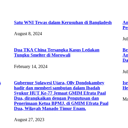
Satu WNI Tewas dalam Kerusuhan di Bangladesh
An
Pe
August 8, 2024
Ju
Dua TKA China Tersangka Kasus Ledakan
Be
Tungku Smelter di Morowali
An
Da
February 14, 2024
Ju
s
Gubernur Sulawesi Utara, Olly Dondokambey
Is
hadir dan memberi sambutan dalam Ibadah
He
Syukur HUT Ke-77 Jemaat GMIM Efrata Paal
Dua, dirangkaikan dengan Pengutusan dan
Ma
Penerimaan Ketua BPMJ. di GMIM Efrata Paal
Dua, Wilayah Manado Timur Enam.
August 27, 2023