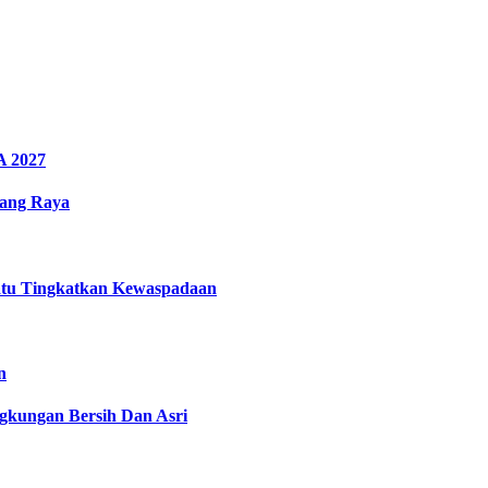
A 2027
rang Raya
atu Tingkatkan Kewaspadaan
n
gkungan Bersih Dan Asri