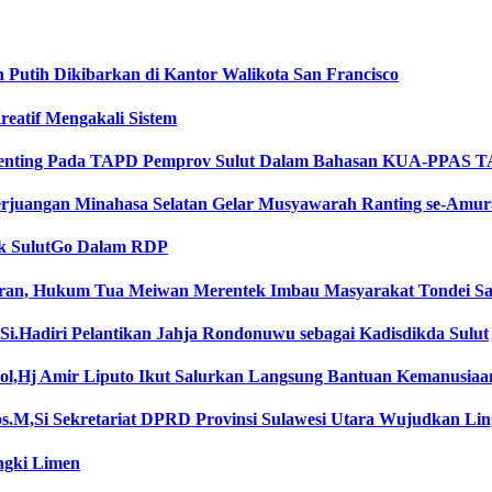
Putih Dikibarkan di Kantor Walikota San Francisco
reatif Mengakali Sistem
 Penting Pada TAPD Pemprov Sulut Dalam Bahasan KUA-PPAS T
erjuangan Minahasa Selatan Gelar Musyawarah Ranting se-Amu
k SulutGo Dalam RDP
aran, Hukum Tua Meiwan Merentek Imbau Masyarakat Tondei S
.Si.Hadiri Pelantikan Jahja Rondonuwu sebagai Kadisdikda Sulut
l,Hj Amir Liputo Ikut Salurkan Langsung Bantuan Kemanusiaa
s.M,Si Sekretariat DPRD Provinsi Sulawesi Utara Wujudkan Lin
ngki Limen