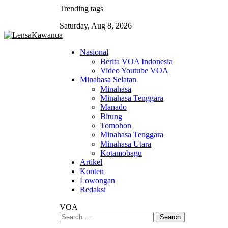
Skip
Trending tags
to
Saturday, Aug 8, 2026
content
Nasional
Berita VOA Indonesia
Video Youtube VOA
Minahasa Selatan
Minahasa
Minahasa Tenggara
Manado
Bitung
Tomohon
Minahasa Tenggara
Minahasa Utara
Kotamobagu
Artikel
Konten
Lowongan
Redaksi
VOA
Search
for: