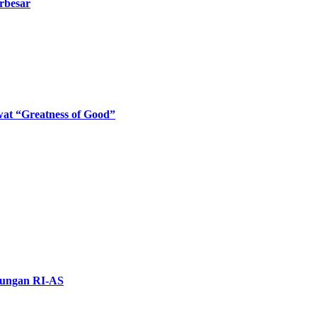
rbesar
at “Greatness of Good”
bungan RI-AS