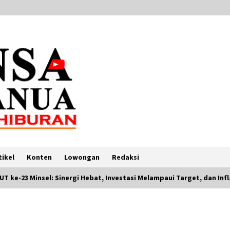
tikel
Konten
Lowongan
Redaksi
T ke-23 Minsel: Sinergi Hebat, Investasi Melampaui Target, dan Infla
Jalan Yuk! Bertemu Pemusik Jalanan
n
dengan Lagu Indonesia dan Kota