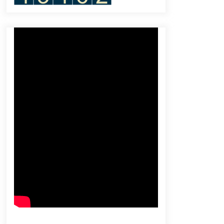
2025
June 30, 2024
Jumlah Wisatawan Tiongkok di Bali
Masih Jauh di bawah Angka Sebelum
Pandemi
July 27, 2023
Sekitar 170 Pengungsi Rohingya
Tiba Lagi di Aceh
December 3, 2023
25 Tewas dalam Kecelakaan Jalan
Raya di Peru Utara
May 4, 2024