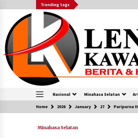
Skip
Trending tags
to
content
Nasional
Minahasa Selatan
Ar
Home
2026
January
27
Paripurna HU
VOA
Minahasa Selatan
Berita VOA Indonesia : Bisnis Ritel
Imigran Tiongkok Dituduh Rugika