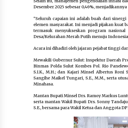
Selain itu, manajemen pengendalian inflasi da
Desember 2025 sebesar 0,46%, menjadikannya sa
“Seluruh capaian ini adalah buah dari sinergi 
elemen masyarakat. Ini menjadi pijakan kuat b
termasuk menyukseskan program nasional s
Desa/Kelurahan Merah Putih menuju Indonesia 
‎‎Acara ini dihadiri oleh jajaran pejabat tinggi d
Mewakili Gubernur Sulut: Inspektur Daerah Pro
Binmas Polda Sulut Kombes Pol. Rio Panelewe
S.I.K., M.H.; dan Kajari Minsel Albertus Roni
Sangihe Maikel Tungari, S.E., M.M., serta u
Minahasa.
‎Mantan Bupati Minsel Drs. Ramoy Markus Lunt
serta mantan Wakil Bupati Drs. Sonny Tandaj
S.E., bersama para Wakil Ketua dan Anggota DP