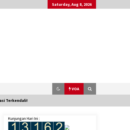
Saturday, Aug 8, 2026
VOA
si Terkendali!‎
Kunjungan Hari Ini :
Menkeu: Program Makan Bergizi
Gratis Rp71 Triliun Masuk RAPBN