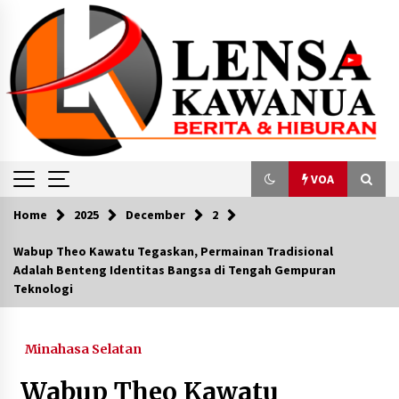
Skip
to
content
VOA
Home
2025
December
2
VOA
Wabup Theo Kawatu Tegaskan, Permainan Tradisional
Adalah Benteng Identitas Bangsa di Tengah Gempuran
Perempuan Indonesia Sampaikan Solidaritas
Teknologi
untuk Perempuan Palestina
November 28, 2023
Minahasa Selatan
VOA Indonesia : Green School Bali Siapkan
Kerangka Pendidikan untuk Masa Depan yang
Wabup Theo Kawatu
Berkesinambungan