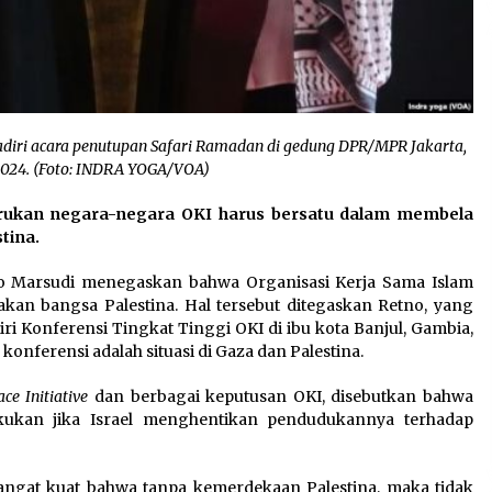
adiri acara penutupan Safari Ramadan di gedung DPR/MPR Jakarta,
l 2024. (Foto: INDRA YOGA/VOA)
rukan negara-negara OKI harus bersatu dalam membela
tina.
o Marsudi menegaskan bahwa Organisasi Kerja Sama Islam
an bangsa Palestina. Hal tersebut ditegaskan Retno, yang
i Konferensi Tingkat Tinggi OKI di ibu kota Banjul, Gambia,
konferensi adalah situasi di Gaza dan Palestina.
ce Initiative
dan berbagai keputusan OKI, disebutkan bahwa
kukan jika Israel menghentikan pendudukannya terhadap
angat kuat bahwa tanpa kemerdekaan Palestina, maka tidak