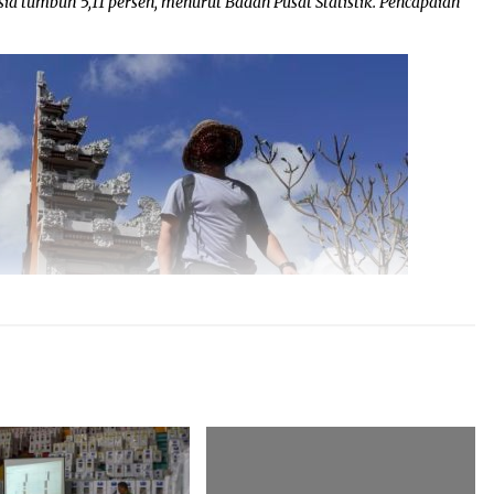
ia tumbuh 5,11 persen, menurut Badan Pusat Statistik. Pencapaian