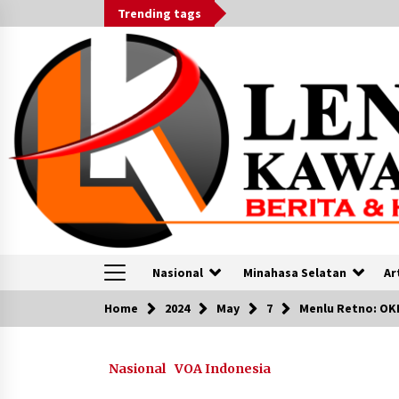
Skip
Trending tags
to
content
Nasional
Minahasa Selatan
Ar
Home
2024
May
7
Menlu Retno: OK
VOA
Nasional
VOA Indonesia
Pakar: Untuk Jamin Kebebasan
Beragama dan Berkeyakinan, Perlu