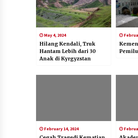
May 4, 2024
Februar
Hilang Kendali, Truk
Kemenk
Hantam Lebih dari 30
Pemilu
Anak di Kyrgyzstan
February 14, 2024
Februar
Cegah Tragedi Kematian
Akadem