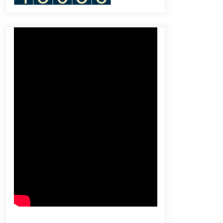
October 25, 2023
Biden Kukuhkan Dukungan dalam
Kunjungan ke Israel
October 20, 2023
Wakili Presiden di KTT Gaza,
Prabowo Dorong Tanggap Darurat
Kemanusiaan di Gaza
June 14, 2024
Terpilih Jadi Anggota Dewan HAM
PBB, Indonesia Diminta Benahi
Rumah Sendiri Dulu
October 12, 2023