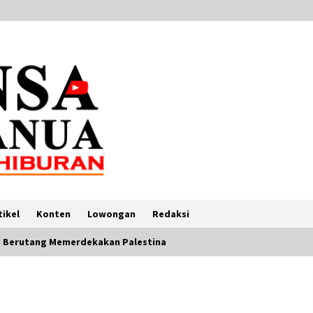
tikel
Konten
Lowongan
Redaksi
I Berutang Memerdekakan Palestina
Warung VOA: Kisah Pustakawan
Muda Belajar di Amerika