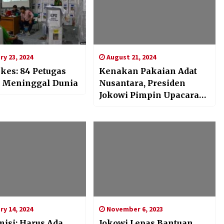
y 23, 2024
August 21, 2024
es: 84 Petugas
Kenakan Pakaian Adat
 Meninggal Dunia
Nusantara, Presiden
Jokowi Pimpin Upacara
HUT ke-79 RI di IKN
y 14, 2024
November 6, 2023
isi: Harus Ada
Jokowi Lepas Bantuan