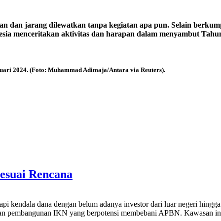
n dan jarang dilewatkan tanpa kegiatan apa pun. Selain berkum
esia menceritakan aktivitas dan harapan dalam menyambut Tahu
ari 2024. (Foto: Muhammad Adimaja/Antara via Reuters)
.
esuai Rencana
endala dana dengan belum adanya investor dari luar negeri hingga sa
capaian pembangunan IKN yang berpotensi membebani APBN. Kawasan int