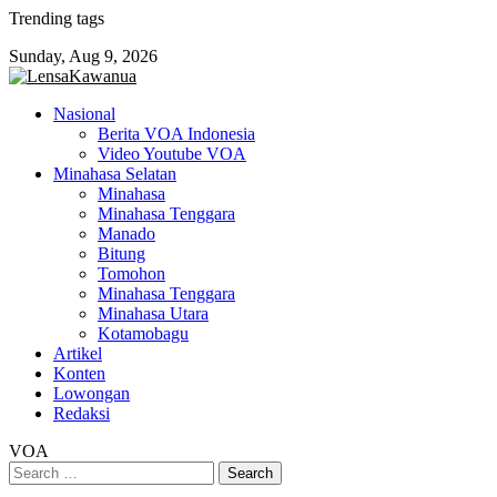
Skip
Trending tags
to
Sunday, Aug 9, 2026
content
Nasional
Berita VOA Indonesia
Video Youtube VOA
Minahasa Selatan
Minahasa
Minahasa Tenggara
Manado
Bitung
Tomohon
Minahasa Tenggara
Minahasa Utara
Kotamobagu
Artikel
Konten
Lowongan
Redaksi
VOA
Search
for: