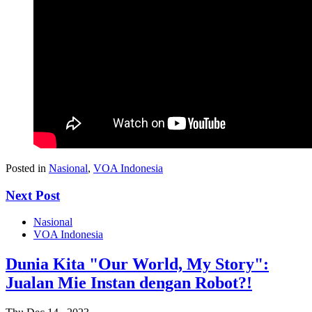
Posted in
Nasional
,
VOA Indonesia
Next Post
Nasional
VOA Indonesia
Dunia Kita "Our World, My Story":
Jualan Mie Instan dengan Robot?!