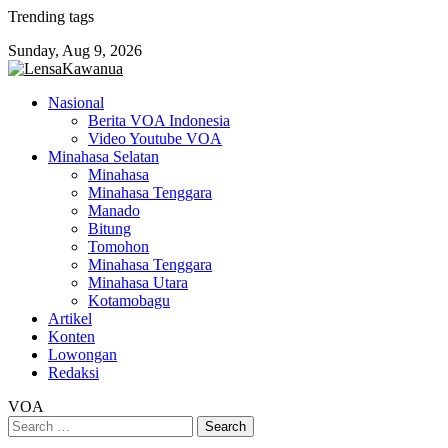
Skip
Trending tags
to
Sunday, Aug 9, 2026
content
Nasional
Berita VOA Indonesia
Video Youtube VOA
Minahasa Selatan
Minahasa
Minahasa Tenggara
Manado
Bitung
Tomohon
Minahasa Tenggara
Minahasa Utara
Kotamobagu
Artikel
Konten
Lowongan
Redaksi
VOA
Search
for: