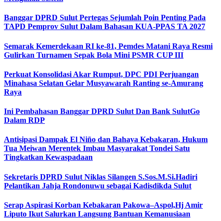
Banggar DPRD Sulut Pertegas Sejumlah Poin Penting Pada
TAPD Pemprov Sulut Dalam Bahasan KUA-PPAS TA 2027
Semarak Kemerdekaan RI ke-81, Pemdes Matani Raya Resmi
Gulirkan Turnamen Sepak Bola Mini PSMR CUP III
Perkuat Konsolidasi Akar Rumput, DPC PDI Perjuangan
Minahasa Selatan Gelar Musyawarah Ranting se-Amurang
Raya
Ini Pembahasan Banggar DPRD Sulut Dan Bank SulutGo
Dalam RDP
Antisipasi Dampak El Niño dan Bahaya Kebakaran, Hukum
Tua Meiwan Merentek Imbau Masyarakat Tondei Satu
Tingkatkan Kewaspadaan
Sekretaris DPRD Sulut Niklas Silangen S.Sos.M.Si.Hadiri
Pelantikan Jahja Rondonuwu sebagai Kadisdikda Sulut
Serap Aspirasi Korban Kebakaran Pakowa–Aspol,Hj Amir
Liputo Ikut Salurkan Langsung Bantuan Kemanusiaan