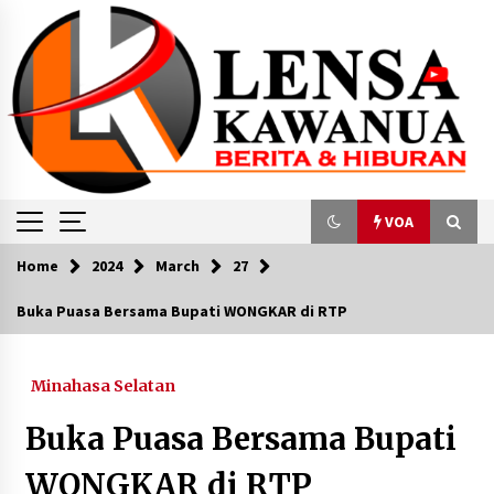
Skip
to
content
VOA
Home
2024
March
27
VOA
Buka Puasa Bersama Bupati WONGKAR di RTP
Sejumlah LSM Tuduh ADB Tetap Danai PLTU di
Indonesia di Tengah Kampanye Penggunaan
Energi Bersih
Minahasa Selatan
May 4, 2024
Buka Puasa Bersama Bupati
Jokowi Ajak Tiga Capres Makan Siang, Anis dan
Ganjar Serukan Netralitas ASN
WONGKAR di RTP
October 30, 2023