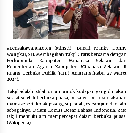
December 28, 2023
Komisi II DPR Minta Pembangunan IKN Tidak
Gusur Warga Asli
March 22, 2024
Safari Ramadan Membasuh Luka Palestina
#Lensakawanua.com (Minsel) -Bupati Franky Donny
April 7, 2024
Wongkar, SH. Membagikan Takjil Gratis bersama dengan
Forkopimda Kabupaten Minahasa Selatan dan
Kementerian Agama Kabupaten Minahasa Selatan di
Ruang Terbuka Publik (RTP) Amurang.(Rabu, 27 Maret
12 Tewas Akibat Hujan Deras dan Badai di India
2024).
December 8, 2023
Takjil adalah istilah umum untuk kudapan yang dimakan
sesaat setelah berbuka puasa, biasanya berupa makanan
Sabtu, Indonesia Siap Kirim Bantuan
manis seperti kolak pisang, sup buah, es campur, dan lain
Kemanusiaan ke Gaza
sebagainya. Dalam Kamus Besar Bahasa Indonesia, kata
November 4, 2023
takjil memiliki arti mempercepat dalam berbuka puasa,
(Wikipedia).
KPU Bantah Server Sirekap di Luar Negeri