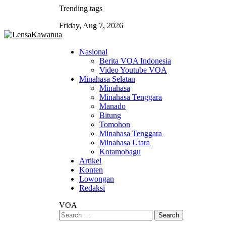
Skip
Trending tags
to
Friday, Aug 7, 2026
content
Nasional
Berita VOA Indonesia
Video Youtube VOA
Minahasa Selatan
Minahasa
Minahasa Tenggara
Manado
Bitung
Tomohon
Minahasa Tenggara
Minahasa Utara
Kotamobagu
Artikel
Konten
Lowongan
Redaksi
VOA
Search
for: