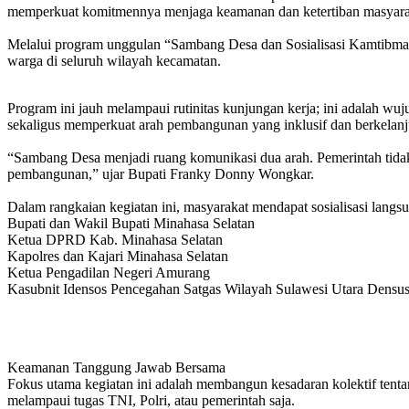
memperkuat komitmennya menjaga keamanan dan ketertiban masyarakat
Melalui program unggulan “Sambang Desa dan Sosialisasi Kamtibma
warga di seluruh wilayah kecamatan.
‎Program ini jauh melampaui rutinitas kunjungan kerja; ini adalah w
sekaligus memperkuat arah pembangunan yang inklusif dan berkelanju
“Sambang Desa menjadi ruang komunikasi dua arah. Pemerintah tidak
pembangunan,” ujar Bupati Franky Donny Wongkar.
Dalam rangkaian kegiatan ini, masyarakat mendapat sosialisasi lang
‎Bupati dan Wakil Bupati Minahasa Selatan
‎Ketua DPRD Kab. Minahasa Selatan
‎Kapolres dan Kajari Minahasa Selatan
‎Ketua Pengadilan Negeri Amurang
‎Kasubnit Idensos Pencegahan Satgas Wilayah Sulawesi Utara Densus 
‎Keamanan Tanggung Jawab Bersama
‎Fokus utama kegiatan ini adalah membangun kesadaran kolektif te
melampaui tugas TNI, Polri, atau pemerintah saja.