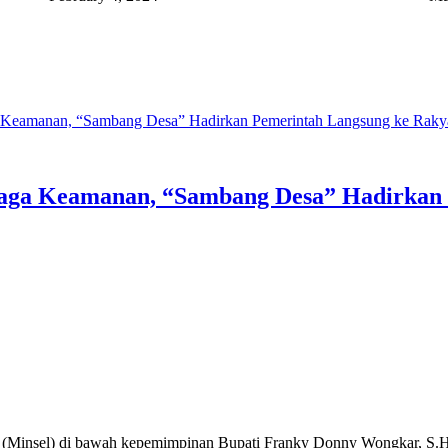
 Keamanan, “Sambang Desa” Hadirkan Pemerintah Langsung ke Rakya
aga Keamanan, “Sambang Desa” Hadirkan 
l) di bawah kepemimpinan Bupati Franky Donny Wongkar, S.H., da