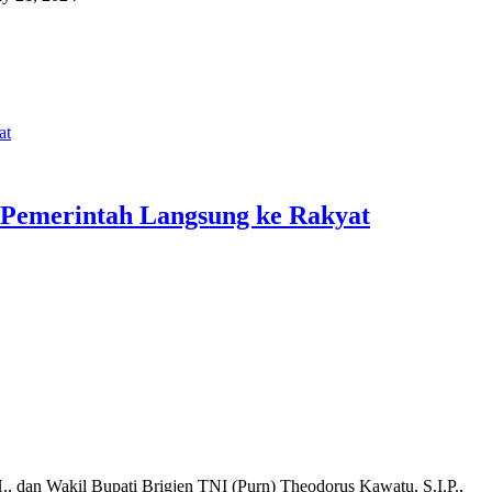
t‎
Pemerintah Langsung ke Rakyat‎
n Wakil Bupati Brigjen TNI (Purn) Theodorus Kawatu, S.I.P.,