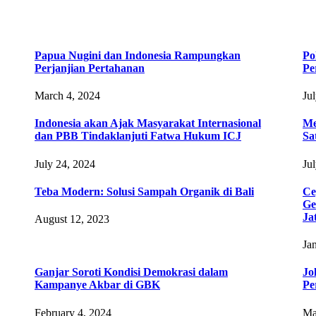
Papua Nugini dan Indonesia Rampungkan
Po
Perjanjian Pertahanan
Pe
March 4, 2024
Ju
Indonesia akan Ajak Masyarakat Internasional
Me
dan PBB Tindaklanjuti Fatwa Hukum ICJ
Sa
July 24, 2024
Ju
Teba Modern: Solusi Sampah Organik di Bali
Ce
Ge
Ja
August 12, 2023
Ja
Ganjar Soroti Kondisi Demokrasi dalam
Jo
Kampanye Akbar di GBK
Pe
February 4, 2024
Ma