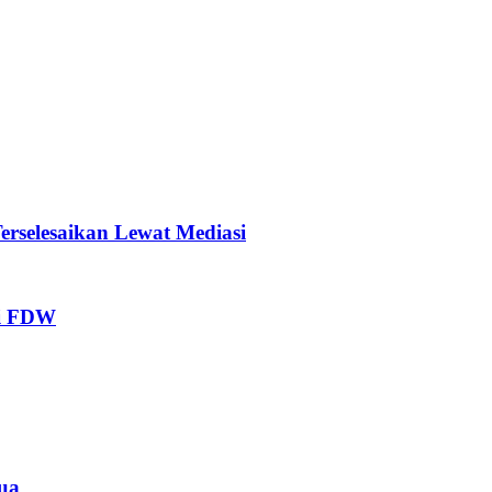
rselesaikan Lewat Mediasi
ti FDW
ua