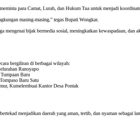
 meminta para Camat, Lurah, dan Hukum Tua untuk menjadi koordinator
lingkungan masing-masing,” tegas Bupati Wongkar.
rga mengenai bijak bermedia sosial, meningkatkan kewaspadaan, dan a
ara bergiliran di berbagai wilayah:
Kelurahan Ranoyapo
a Tumpaan Baru
 Tompaso Baru Satu
Timur, Kumelembuai Kantor Desa Pontak
 bertekad menjadikan daerah yang aman, tertib, dan nyaman sebagai 