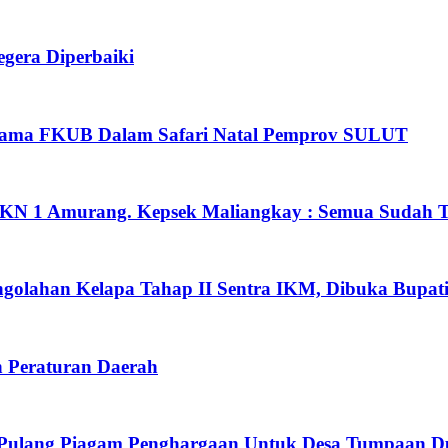
egera Diperbaiki
ersama FKUB Dalam Safari Natal Pemprov SULUT
SMKN 1 Amurang. Kepsek Maliangkay : Semua Sudah Te
ngolahan Kelapa Tahap II Sentra IKM, Dibuka Bupa
 Peraturan Daerah
 Pulang Piagam Penghargaan Untuk Desa Tumpaan D