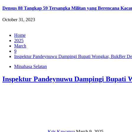
Densus 88 Tangkap 59 Tersangka Militan yang Berencana Kaca
October 31, 2023
Home
2025
March
9
Inspektur Pandeynuwu Dampingi Bupati Wongkar, BukBer D
Minahasa Selatan
Inspektur Pandeynuwu Dampingi Bupati
Kris Kawanua
March 9, 2025