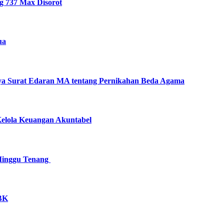
g 737 Max Disorot
ua
nya Surat Edaran MA tentang Pernikahan Beda Agama
lola Keuangan Akuntabel‎
Minggu Tenang
GBK