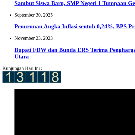
Sambut Siswa Baru, SMP Negeri 1 Tumpaan 
September 30, 2025
Penurunan Angka Inflasi sentuh 0,24%, BPS Prov
November 23, 2023
Bupati FDW dan Bunda ERS Terima Penghargaan
Utara
Kunjungan Hari Ini :