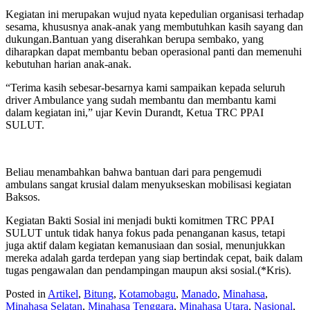
Kegiatan ini merupakan wujud nyata kepedulian organisasi terhadap
sesama, khususnya anak-anak yang membutuhkan kasih sayang dan
dukungan.‎‎Bantuan yang diserahkan berupa sembako, yang
diharapkan dapat membantu beban operasional panti dan memenuhi
kebutuhan harian anak-anak.‎‎
“Terima kasih sebesar-besarnya kami sampaikan kepada seluruh
driver Ambulance yang sudah membantu dan membantu kami
dalam kegiatan ini,” ujar Kevin Durandt, Ketua TRC PPAI
SULUT. ‎‎
Beliau menambahkan bahwa bantuan dari para pengemudi
ambulans sangat krusial dalam menyukseskan mobilisasi kegiatan
Baksos.‎‎
Kegiatan Bakti Sosial ini menjadi bukti komitmen TRC PPAI
SULUT untuk tidak hanya fokus pada penanganan kasus, tetapi
juga aktif dalam kegiatan kemanusiaan dan sosial, menunjukkan
mereka adalah garda terdepan yang siap bertindak cepat, baik dalam
tugas pengawalan dan pendampingan maupun aksi sosial.(*Kris).
Posted in
Artikel
,
Bitung
,
Kotamobagu
,
Manado
,
Minahasa
,
Minahasa Selatan
,
Minahasa Tenggara
,
Minahasa Utara
,
Nasional
,