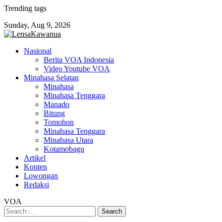
Skip
Trending tags
to
Sunday, Aug 9, 2026
content
Nasional
Berita VOA Indonesia
Video Youtube VOA
Minahasa Selatan
Minahasa
Minahasa Tenggara
Manado
Bitung
Tomohon
Minahasa Tenggara
Minahasa Utara
Kotamobagu
Artikel
Konten
Lowongan
Redaksi
VOA
Search
for: