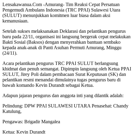
‎‎Lensakawanua.Com -Amurang- Tim Reaksi Cepat Persatuan
Pengemudi Ambulans Indonesia (TRC PPAI) Sulawesi Utara
(SULUT) menunjukkan komitmen luar biasa dalam aksi
kemanusiaan.
‎‎Setelah sukses melaksanakan Deklarasi dan pelantikan pengurus
baru pada 22/11, organisasi ini langsung bergerak cepat melakukan
Bakti Sosial (Baksos) dengan menyerahkan bantuan sembako
kepada anak-anak di Panti Asuhan Permuti Amurang, Minggu
(24/11).‎‎‎
Acara pelantikan pengurus TRC PPAI SULUT berlangsung
khidmat dan penuh semangat. Dipimpin langsung oleh Ketua PPAI
SULUT, Jirey Poli dalam pembacaan Surat Keputusan (SK) dan
pelantikan resmi menandai dimulainya tugas pengurus baru di
bawah komando Kevin Durandt sebagai Ketua.‎‎
Adapun jajaran pengurus dan anggota inti yang dilantik adalah:‎‎
Pelindung: DPW PPAI SULAWESI UTARA ‎‎Penasehat: Chandy
Katulung‎‎,
Pengawas: Brigadir Mangalea‎‎
Ketua: Kevin Durandt