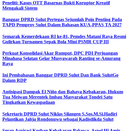
Peneliti: Kasus OTT Basarnas Bukti Koruptor Kreatif
Mengakali Sistem
Banggar DPRD Sulut Pertegas Sejumlah Poin Penting Pada
TAPD Pemprov Sulut Dalam Bahasan KUA-PPAS TA 2027
Semarak Kemerdekaan RI ke-81, Pemdes Matani Raya Resmi
Gulirkan Turnamen Sepak Bola Mini PSMR CUP III
Perkuat Konsolidasi Akar Rumput, DPC PDI Perjuangan
Minahasa Selatan Gelar Musyawarah Ranting se-Amurang
Raya
Ini Pembahasan Banggar DPRD Sulut Dan Bank SulutGo
Dalam RDP
Antisipasi Dampak El Niño dan Bahaya Kebakaran, Hukum
Tua Meiwan Merentek Imbau Masyarakat Tondei Satu
Tingkatkan Kewaspadaan
Sekretaris DPRD Sulut Niklas Silangen S.Sos.M.Si.Hadiri
Pelantikan Jahja Rondonuwu sebagai Kadisdikda Sulut
Serap Aspirasi Korban Kebakaran Pakowa–Aspol,Hj Amir