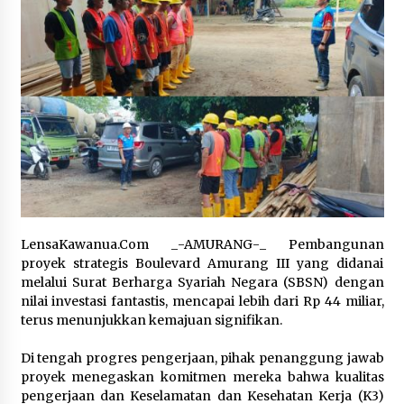
October 26, 2023
Jelang World Water Forum, Polisi Perketat
Keamanan di Bali
May 15, 2024
Menkeu: APBN Surplus Rp22,8 triliun per 15
Maret 2024
March 27, 2024
Komisi II DPR Minta Pembangunan IKN Tidak
Gusur Warga Asli
LensaKawanua.Com _-AMURANG-_ Pembangunan
March 22, 2024
proyek strategis Boulevard Amurang III yang didanai
melalui Surat Berharga Syariah Negara (SBSN) dengan
nilai investasi fantastis, mencapai lebih dari Rp 44 miliar,
Vlogger on The Road: Orang Amerika
terus menunjukkan kemajuan signifikan.
Ketagihan Liwetan!
July 3, 2024
‎Di tengah progres pengerjaan, pihak penanggung jawab
proyek menegaskan komitmen mereka bahwa kualitas
Polusi Kendaraan, Pembakaran Sampah, dan
pengerjaan dan Keselamatan dan Kesehatan Kerja (K3)
PLTU Batu Bara Cekik Warga Jakarta