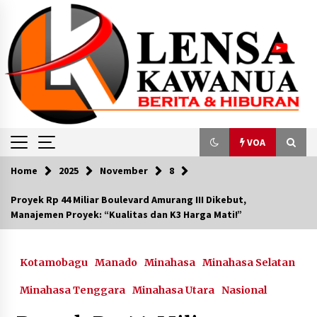
Skip
to
content
VOA
Home
2025
November
8
VOA
Proyek Rp 44 Miliar Boulevard Amurang III Dikebut,
Manajemen Proyek: “Kualitas dan K3 Harga Mati!”‎
Ribuan Demo dekat Gedung Putih, Desak
Gencatan Senjata di Gaza
November 6, 2023
Kotamobagu
Manado
Minahasa
Minahasa Selatan
Buka Apresiasi Duta GenRe Minsel 2025, Bupati
Minahasa Tenggara
Minahasa Utara
Nasional
Wongkar: Remaja Adalah Aset Utama
Pembangunan SDM Berdaya Saing