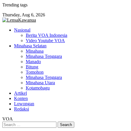
Skip
Trending tags
to
Thursday, Aug 6, 2026
content
Nasional
Berita VOA Indonesia
Video Youtube VOA
Minahasa Selatan
Minahasa
Minahasa Tenggara
Manado
Bitung
Tomohon
Minahasa Tenggara
Minahasa Utara
Kotamobagu
Artikel
Konten
Lowongan
Redaksi
VOA
Search
for: