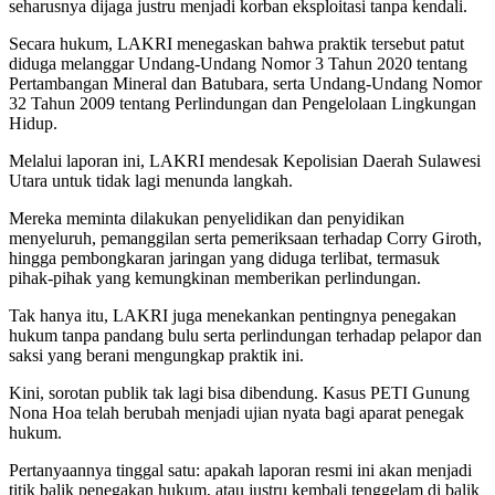
seharusnya dijaga justru menjadi korban eksploitasi tanpa kendali.‎‎
Secara hukum, LAKRI menegaskan bahwa praktik tersebut patut
diduga melanggar Undang-Undang Nomor 3 Tahun 2020 tentang
Pertambangan Mineral dan Batubara, serta Undang-Undang Nomor
32 Tahun 2009 tentang Perlindungan dan Pengelolaan Lingkungan
Hidup.‎
Melalui laporan ini, LAKRI mendesak Kepolisian Daerah Sulawesi
Utara untuk tidak lagi menunda langkah.
Mereka meminta dilakukan penyelidikan dan penyidikan
menyeluruh, pemanggilan serta pemeriksaan terhadap Corry Giroth,
hingga pembongkaran jaringan yang diduga terlibat, termasuk
pihak-pihak yang kemungkinan memberikan perlindungan.
‎Tak hanya itu, LAKRI juga menekankan pentingnya penegakan
hukum tanpa pandang bulu serta perlindungan terhadap pelapor dan
saksi yang berani mengungkap praktik ini.‎‎
Kini, sorotan publik tak lagi bisa dibendung. Kasus PETI Gunung
Nona Hoa telah berubah menjadi ujian nyata bagi aparat penegak
hukum.
‎‎Pertanyaannya tinggal satu: apakah laporan resmi ini akan menjadi
titik balik penegakan hukum, atau justru kembali tenggelam di balik