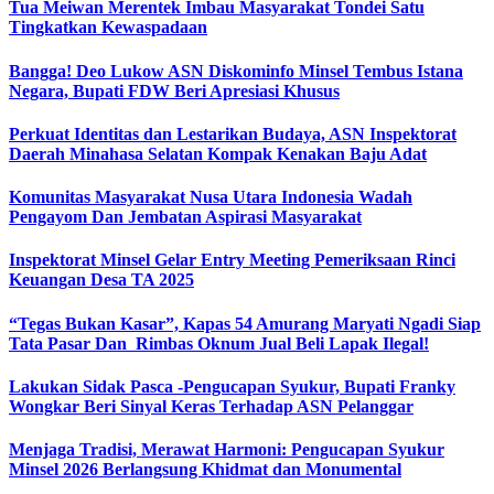
Tua Meiwan Merentek Imbau Masyarakat Tondei Satu
Tingkatkan Kewaspadaan
Bangga! Deo Lukow ASN Diskominfo Minsel Tembus Istana
Negara, Bupati FDW Beri Apresiasi Khusus‎
Perkuat Identitas dan Lestarikan Budaya, ASN Inspektorat
Daerah Minahasa Selatan Kompak Kenakan Baju Adat
Komunitas Masyarakat Nusa Utara Indonesia Wadah
Pengayom Dan Jembatan Aspirasi Masyarakat
Inspektorat Minsel Gelar Entry Meeting Pemeriksaan Rinci
Keuangan Desa TA 2025
“Tegas Bukan Kasar”, Kapas 54 Amurang Maryati Ngadi Siap
Tata Pasar Dan Rimbas Oknum Jual Beli Lapak Ilegal!
Lakukan Sidak Pasca -Pengucapan Syukur, Bupati Franky
Wongkar Beri Sinyal Keras Terhadap ASN Pelanggar‎
Menjaga Tradisi, Merawat Harmoni: Pengucapan Syukur
Minsel 2026 Berlangsung Khidmat dan Monumental