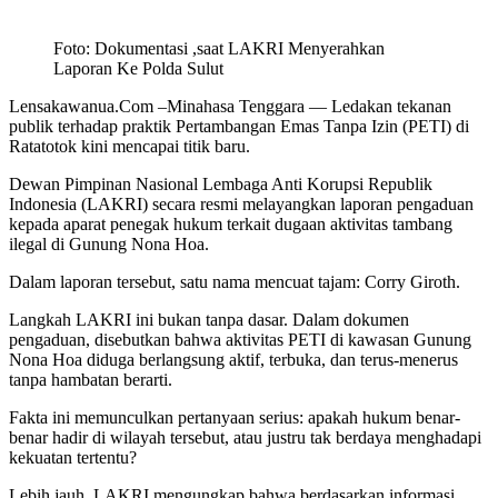
Foto: Dokumentasi ,saat LAKRI Menyerahkan
Laporan Ke Polda Sulut
Lensakawanua.Com –Minahasa Tenggara — Ledakan tekanan
publik terhadap praktik Pertambangan Emas Tanpa Izin (PETI) di
Ratatotok kini mencapai titik baru.
Dewan Pimpinan Nasional Lembaga Anti Korupsi Republik
Indonesia (LAKRI) secara resmi melayangkan laporan pengaduan
kepada aparat penegak hukum terkait dugaan aktivitas tambang
ilegal di Gunung Nona Hoa.
‎‎Dalam laporan tersebut, satu nama mencuat tajam: Corry Giroth.‎
Langkah LAKRI ini bukan tanpa dasar. Dalam dokumen
pengaduan, disebutkan bahwa aktivitas PETI di kawasan Gunung
Nona Hoa diduga berlangsung aktif, terbuka, dan terus-menerus
tanpa hambatan berarti. ‎‎
Fakta ini memunculkan pertanyaan serius: apakah hukum benar-
benar hadir di wilayah tersebut, atau justru tak berdaya menghadapi
kekuatan tertentu?
‎Lebih jauh, LAKRI mengungkap bahwa berdasarkan informasi