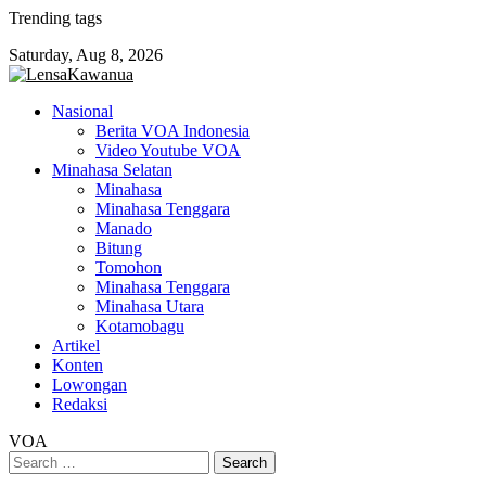
Skip
Trending tags
to
Saturday, Aug 8, 2026
content
Nasional
Berita VOA Indonesia
Video Youtube VOA
Minahasa Selatan
Minahasa
Minahasa Tenggara
Manado
Bitung
Tomohon
Minahasa Tenggara
Minahasa Utara
Kotamobagu
Artikel
Konten
Lowongan
Redaksi
VOA
Search
for: