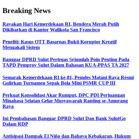
Breaking News
Rayakan Hari Kemerdekaan RI, Bendera Merah Putih
Dikibarkan di Kantor Walikota San Francisco
Peneliti: Kasus OTT Basarnas Bukti Koruptor Kreatif
Mengakali Sistem
Banggar DPRD Sulut Pertegas Sejumlah Poin Penting Pada
TAPD Pemprov Sulut Dalam Bahasan KUA-PPAS TA 2027
Semarak Kemerdekaan RI ke-81, Pemdes Matani Raya Resmi
Gulirkan Turnamen Sepak Bola Mini PSMR CUP III
Perkuat Konsolidasi Akar Rumput, DPC PDI Perjuangan
Minahasa Selatan Gelar Musyawarah Ranting se-Amurang
Raya
Ini Pembahasan Banggar DPRD Sulut Dan Bank SulutGo
Dalam RDP
Antisipasi Dampak El Niño dan Bahaya Kebakaran, Hukum