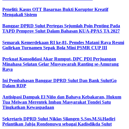
Peneliti: Kasus OTT Basarnas Bukti Koruptor Kreatif
Mengakali Sistem
Banggar DPRD Sulut Pertegas Sejumlah Poin Penting Pada
TAPD Pemprov Sulut Dalam Bahasan KUA-PPAS TA 2027
Semarak Kemerdekaan RI ke-81, Pemdes Matani Raya Resmi
Gulirkan Turnamen Sepak Bola Mini PSMR CUP III
Perkuat Konsolidasi Akar Rumput, DPC PDI Perjuangan
Minahasa Selatan Gelar Musyawarah Ranting se-Amurang
Raya
Ini Pembahasan Banggar DPRD Sulut Dan Bank SulutGo
Dalam RDP
Antisipasi Dampak El Niño dan Bahaya Kebakaran, Hukum
Tua Meiwan Merentek Imbau Masyarakat Tondei Satu
Tingkatkan Kewaspadaan
Sekretaris DPRD Sulut Niklas Silangen S.Sos.M.Si.Hadiri
Pelantikan Jahja Rondonuwu sebagai Kadisdikda Sulut