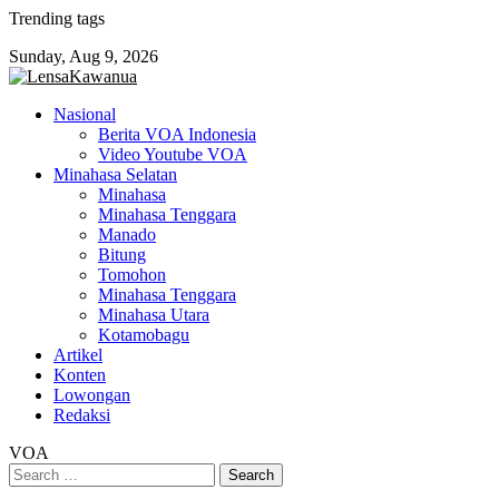
Skip
Trending tags
to
Sunday, Aug 9, 2026
content
Nasional
Berita VOA Indonesia
Video Youtube VOA
Minahasa Selatan
Minahasa
Minahasa Tenggara
Manado
Bitung
Tomohon
Minahasa Tenggara
Minahasa Utara
Kotamobagu
Artikel
Konten
Lowongan
Redaksi
VOA
Search
for: