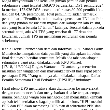
Moga menyebutkan ada kenaikan jumlah pemilih dari pemilu
sebelumnya yang tercatat 168.970 berdasarkan DPT pemilu 2024,
Ia merinci, 173.936 DPS tersebut terdiri atas 89.200 pemilih laki-
laki dan 84.736 perempuan. Total pemilih itu sudah termasuk
pemilih baru. “Pemilih baru ini misalnya pensiunan TNI dan Polri
dan yang pindah masuk atau migrasi dari kabupaten lain ke sini,
atau yang baru berusia 17 tahun,” katanya. Tercatat dalam pilkada
serentak nanti, ada 401 TPS yang tersebar di 177 desa dan
kelurahan. Jumlah TPS ini mengalami penurunan dari pemilu
sebelumnya.
Ketua Devisi Perencanaan data dan informasi KPU Minsel Fadly
Munaiseche mengatakan data pemilih yang ditetapkan ini belum
final dan masih bersifat sementara. Masih ada tahapan-tahapan
selanjutnya yang akan dilakukan oleh KPU Minsel.
[17.18, 11/8/2024] Doglas Wartawan: Di antaranya menerima
masukan dan tanggapan dari masyarakat terkait hasil rapat pleno
penetapan DPS. “Yang nantinya akan dilakukan tahapan Daftar
Pemilih Sementara Hasil Perbaikan (DPSHP),” imbuhnya.
Hasil pleno DPS menurutnya akan diumumkan ke masyarakat
dengan cara mencetak dan menyebarkan data ke tempat-tempat
umum. Sehingga warga bisa mengecek dan memastikan kembali
apakah telah terdaftar sebagai pemilih atau belum. “KPU melalui
PPK dan PPS akan memasang DPS atau di sekretariat PPK dan