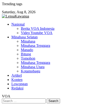
Skip
Trending tags
to
Saturday, Aug 8, 2026
content
Nasional
Berita VOA Indonesia
Video Youtube VOA
Minahasa Selatan
Minahasa
Minahasa Tenggara
Manado
Bitung
Tomohon
Minahasa Tenggara
Minahasa Utara
Kotamobagu
Artikel
Konten
Lowongan
Redaksi
VOA
Search
for: