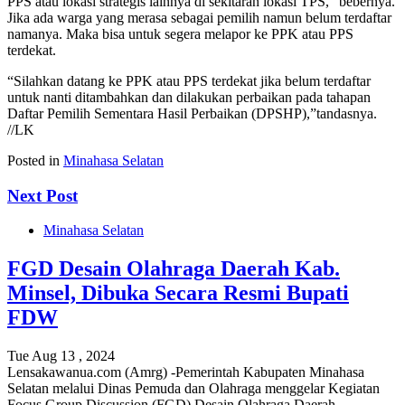
PPS atau lokasi strategis lainnya di sekitaran lokasi TPS,” bebernya.
Jika ada warga yang merasa sebagai pemilih namun belum terdaftar
namanya. Maka bisa untuk segera melapor ke PPK atau PPS
terdekat.
“Silahkan datang ke PPK atau PPS terdekat jika belum terdaftar
untuk nanti ditambahkan dan dilakukan perbaikan pada tahapan
Daftar Pemilih Sementara Hasil Perbaikan (DPSHP),”tandasnya.
//LK
Posted in
Minahasa Selatan
Next Post
Minahasa Selatan
FGD Desain Olahraga Daerah Kab.
Minsel, Dibuka Secara Resmi Bupati
FDW
Tue Aug 13 , 2024
Lensakawanua.com (Amrg) -Pemerintah Kabupaten Minahasa
Selatan melalui Dinas Pemuda dan Olahraga menggelar Kegiatan
Focus Group Discussion (FGD) Desain Olahraga Daerah