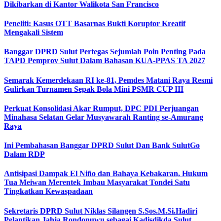
Dikibarkan di Kantor Walikota San Francisco
Peneliti: Kasus OTT Basarnas Bukti Koruptor Kreatif
Mengakali Sistem
Banggar DPRD Sulut Pertegas Sejumlah Poin Penting Pada
TAPD Pemprov Sulut Dalam Bahasan KUA-PPAS TA 2027
Semarak Kemerdekaan RI ke-81, Pemdes Matani Raya Resmi
Gulirkan Turnamen Sepak Bola Mini PSMR CUP III
Perkuat Konsolidasi Akar Rumput, DPC PDI Perjuangan
Minahasa Selatan Gelar Musyawarah Ranting se-Amurang
Raya
Ini Pembahasan Banggar DPRD Sulut Dan Bank SulutGo
Dalam RDP
Antisipasi Dampak El Niño dan Bahaya Kebakaran, Hukum
Tua Meiwan Merentek Imbau Masyarakat Tondei Satu
Tingkatkan Kewaspadaan
Sekretaris DPRD Sulut Niklas Silangen S.Sos.M.Si.Hadiri
Pelantikan Jahja Rondonuwu sebagai Kadisdikda Sulut