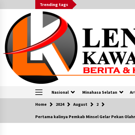
Skip
Trending tags
to
content
Nasional
Minahasa Selatan
Ar
Home
2024
August
2
VOA
Pertama kalinya Pemkab Minsel Gelar Pekan Olahra
Menkeu: APBN Catatkan Defisit
Rp700 Miliar pada Oktober 2023