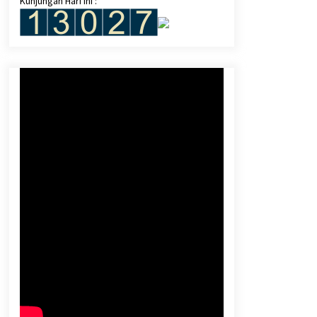
Kunjungan Hari Ini :
Singapura
October 7, 2023
Megawati Soroti Dugaan Manipulasi
Hukum di MK
November 14, 2023
Kuliah Kerja Nyata: “Menurunkan”
Kampus dari Menara Gading
August 3, 2023
Freeport Indonesia Dapat Izin
Ekspor Konsentrat Tembaga
July 8, 2024