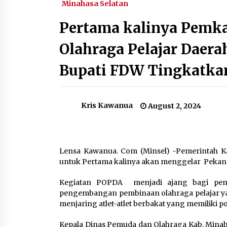
Minahasa Selatan
November 28, 2023
Pertama kalinya Pemka
KPK Harus Beri Sanksi Tegas
terhadap Firli
Olahraga Pelajar Daera
November 26, 2023
Bupati FDW Tingkatkan
Pemerintah Luncurkan Simbara
untuk Nikel dan Timah
July 24, 2024
Kris Kawanua
August 2, 2024
Gaji Pekerja Dipotong untuk Taper
Mampukah Menyelesaikan
Permasalahan Kebutuhan Rumah?
Lensa Kawanua. Com (Minsel) -Pemerintah K
June 2, 2024
untuk Pertama kalinya akan menggelar Pekan 
Kegiatan POPDA menjadi ajang bagi pem
pengembangan pembinaan olahraga pelajar yan
menjaring atlet-atlet berbakat yang memiliki p
Kepala Dinas Pemuda dan Olahraga Kab. Minahas