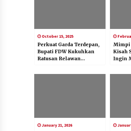
October 15, 2025
Februar
Perkuat Garda Terdepan,
Mimpi I
Bupati FDW Kukuhkan
Kisah 
Ratusan Relawan
Ingin 
Bencana dan Masyarakat
Peduli Api
January 21, 2026
January