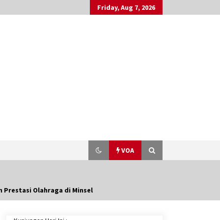
Friday, Aug 7, 2026
VOA
 Prestasi Olahraga di Minsel
Titik Panas di Sumatra Semakin
Meluas, Kabut Asap Selimuti