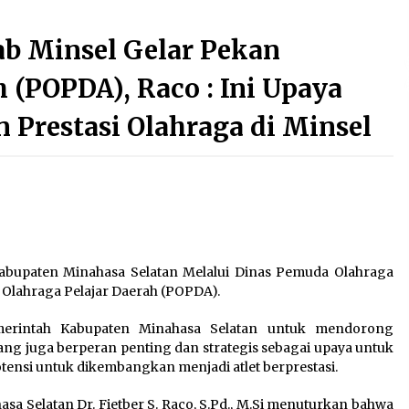
May 29, 2024
b Minsel Gelar Pekan
Kementerian Pertanian AS: Produksi
Kopi Indonesia akan Pulih pada
h (POPDA), Raco : Ini Upaya
2024-2025
May 21, 2024
 Prestasi Olahraga di Minsel
12 Tewas Akibat Hujan Deras dan
Badai di India
December 8, 2023
a,
BenarNews.org : Tomohon akhirnya
larang perdagangan anjing dan
kucing
abupaten Minahasa Selatan Melalui Dinas Pemuda Olahraga
July 24, 2023
Olahraga Pelajar Daerah (POPDA).
erintah Kabupaten Minahasa Selatan untuk mendorong
g juga berperan penting dan strategis sebagai upaya untuk
otensi untuk dikembangkan menjadi atlet berprestasi.
a Selatan Dr. Fietber S. Raco, S.Pd., M.Si menuturkan bahwa