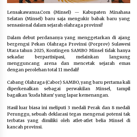
September 10, 2023
Lensakawanua.Com (Minsel) — Kabupaten Minahasa
Ketika Hidup Diperjuangkan : Kerja Bau & Kotor,
Selatan (Minsel) baru saja mengukir babak baru yang
Dollar Menggelontor
sensasional dalam sejarah olahraga provinsi!
August 4, 2023
‎‎Dalam debut perdananya yang menggetarkan di ajang
bergengsi Pekan Olahraga Provinsi (Porprov) Sulawesi
Berani Keluar dari Zona Nyaman, Diaspora Asal
Semarang Sukses Menjadi Vlogger di Los
Utara tahun 2025, Kontingen SAMBO Minsel tidak hanya
Angeles
sekadar berpartisipasi, melainkan langsung
September 22, 2023
mengguncang arena dan mencetak sejarah emas
dengan perolehan total 11 medali!‎‎
‎Gayung Bersambut, Ketua Komisi IX DPR RI ,
Felly Runtuwene dan Bupati Frangky Wongkar
Cabang Olahraga (Cabor) SAMBO, yang baru pertama kali
Bahas Aspirasi Strategis Minsel
diperkenalkan sebagai perwakilan Minsel, tampil
April 22, 2026
bagaikan ‘kuda hitam’ yang lapar kemenangan. ‎‎
Berita VOA Indonesia : “Paruh Pertama 2023,
Hasil luar biasa ini meliputi 3 medali Perak dan 8 medali
Realisasi Investasi RI Tembus Rp 678,7 Triliun”
Perunggu, sebuah deklarasi tegas mengenai potensi tak
July 22, 2023
terbatas yang dimiliki oleh atlet-atlet belia Minsel di
kancah provinsi.‎‎
Asa Keluarga Korban Penghilangan Paksa