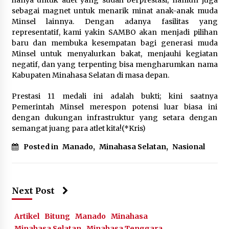
hanya untuk atlet yang sudah berprestasi, namun juga
sebagai magnet untuk menarik minat anak-anak muda
Minsel lainnya. ‎‎Dengan adanya fasilitas yang
representatif, kami yakin SAMBO akan menjadi pilihan
baru dan membuka kesempatan bagi generasi muda
Minsel untuk menyalurkan bakat, menjauhi kegiatan
negatif, dan yang terpenting bisa mengharumkan nama
Kabupaten Minahasa Selatan di masa depan.‎‎
Prestasi 11 medali ini adalah bukti; kini saatnya
Pemerintah Minsel merespon potensi luar biasa ini
dengan dukungan infrastruktur yang setara dengan
semangat juang para atlet kita!(*Kris)
Posted in
Manado
,
Minahasa Selatan
,
Nasional
Next Post
Artikel
Bitung
Manado
Minahasa
Minahasa Selatan
Minahasa Tenggara