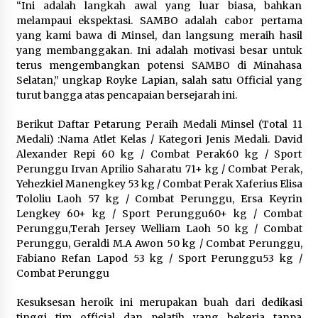
February 23, 2024
“Ini adalah langkah awal yang luar biasa, bahkan
melampaui ekspektasi. SAMBO adalah cabor pertama
yang kami bawa di Minsel, dan langsung meraih hasil
yang membanggakan. Ini adalah motivasi besar untuk
terus mengembangkan potensi SAMBO di Minahasa
Selatan,” ungkap Royke Lapian, salah satu Official yang
turut bangga atas pencapaian bersejarah ini.‎‎
Berikut Daftar Petarung Peraih Medali Minsel (Total 11
Medali) :‎Nama Atlet Kelas / Kategori Jenis Medali. David
Alexander Repi 60 kg / Combat Perak‎60 kg / Sport
Perunggu ‎Irvan Aprilio Saharatu 71+ kg / Combat Perak‎,
Yehezkiel Manengkey 53 kg / Combat Perak ‎Xaferius Elisa
Tololiu Laoh 57 kg / Combat Perunggu, Ersa Keyrin
Lengkey 60+ kg / Sport Perunggu‎60+ kg / Combat
Perunggu,‎Terah Jersey Welliam Laoh 50 kg / Combat
Perunggu‎, Geraldi M.A Awon 50 kg / Combat Perunggu,‎
Fabiano Refan Lapod 53 kg / Sport Perunggu‎53 kg /
Combat Perunggu‎‎
Kesuksesan heroik ini merupakan buah dari dedikasi
tinggi tim official dan pelatih yang bekerja tanpa