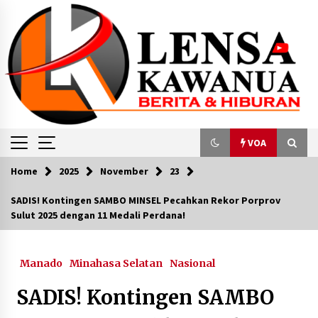
Skip
to
content
VOA
Home
2025
November
23
VOA
SADIS! Kontingen SAMBO MINSEL Pecahkan Rekor Porprov
Sulut 2025 dengan 11 Medali Perdana! ‎
Tiga Pendaki Diselamatkan dari Gunung
Marapi
December 8, 2023
Manado
Minahasa Selatan
Nasional
VOA Global Report: Idulfitri di AS dan Bisnis
SADIS! Kontingen SAMBO
Live Shopping Busana Muslim Indonesia
April 20, 2024