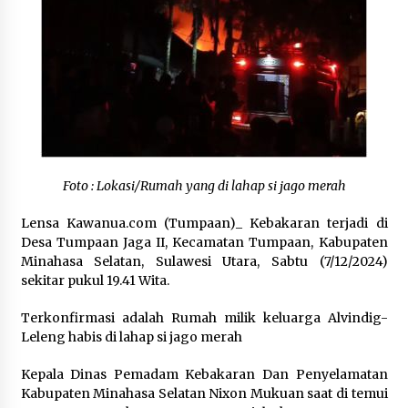
February 17, 2024
Gencatan Senjata Sementara: Warga Gaza Pergi
ke Pantai, hingga Cek Reruntuhan Rumah
November 28, 2023
Perang Israel-Hamas Berimbas pada Wisata
Religi Indonesia
October 25, 2023
Foto : Lokasi/Rumah yang di lahap si jago merah
Dari Medan ke AS: Komposer Eunike Tanzil
Lensa Kawanua.com (Tumpaan)_ Kebakaran terjadi di
Kolaborasi Bareng Laufey, Garap Lagu dalam 3
Desa Tumpaan Jaga II, Kecamatan Tumpaan, Kabupaten
Jam
Minahasa Selatan, Sulawesi Utara, Sabtu (7/12/2024)
February 6, 2024
sekitar pukul 19.41 Wita.
Jokowi Lepas Bantuan Kemanusiaan untuk
Terkonfirmasi adalah Rumah milik keluarga Alvindig-
Palestina
Leleng habis di lahap si jago merah
November 6, 2023
Kepala Dinas Pemadam Kebakaran Dan Penyelamatan
Mutilasi: Kejahatan di Bawah Bayangan Masa
Kabupaten Minahasa Selatan Nixon Mukuan saat di temui
Lalu Pelaku