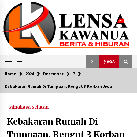
Skip
to
content
VOA
Home
2024
December
7
VOA
Kebakaran Rumah Di Tumpaan, Rengut 3 Korban Jiwa
Pakar Nilai Investasi China Tak Pengaruhi
Sikap Tegas RI Terkait Laut China Selatan
Minahasa Selatan
October 7, 2023
Kebakaran Rumah Di
Sejarah Pemilu di Indonesia: Jejak Demokrasi
dalam Sorotan Waktu
Tumpaan, Rengut 3 Korban
January 31, 2024