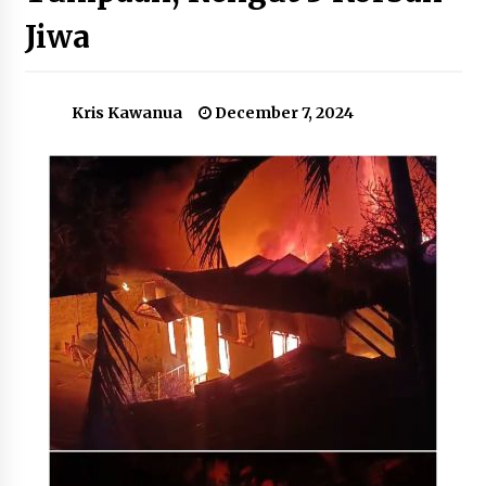
Jiwa
Tiga Bacapres Bicara Visi Ekonomi
November 10, 2023
Kris Kawanua
December 7, 2024
Hasil Survei: Kerusuhan Suporter Masih Jadi
Masalah Utama Sepak Bola Indonesia
October 7, 2023
Kenakan Pakaian Adat Nusantara, Presiden
Jokowi Pimpin Upacara HUT ke-79 RI di IKN
August 21, 2024
Partai Politik AS Coba Rebut Pemilih Keturunan
Asia
May 11, 2024
Penghitungan Suara di Los Angeles: Dari
Partisipasi Pemilu Rendah Hingga Uya Kuya
Unggul Sementara