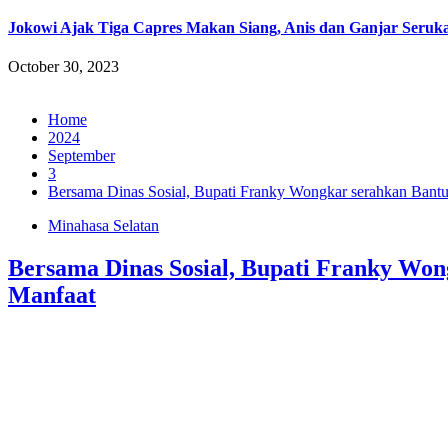
Jokowi Ajak Tiga Capres Makan Siang, Anis dan Ganjar Seruka
October 30, 2023
Home
2024
September
3
Bersama Dinas Sosial, Bupati Franky Wongkar serahkan Bant
Minahasa Selatan
Bersama Dinas Sosial, Bupati Franky Wo
Manfaat