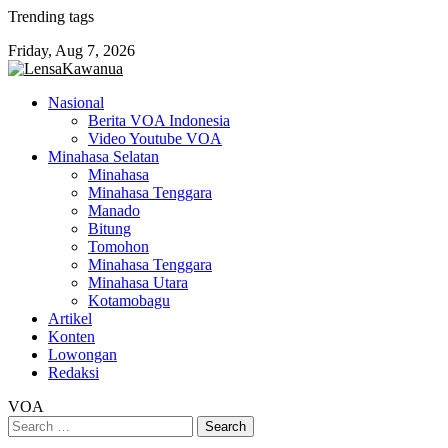
Skip
Trending tags
to
Friday, Aug 7, 2026
content
Nasional
Berita VOA Indonesia
Video Youtube VOA
Minahasa Selatan
Minahasa
Minahasa Tenggara
Manado
Bitung
Tomohon
Minahasa Tenggara
Minahasa Utara
Kotamobagu
Artikel
Konten
Lowongan
Redaksi
VOA
Search
for: