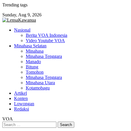
Skip
Trending tags
to
Sunday, Aug 9, 2026
content
Nasional
Berita VOA Indonesia
Video Youtube VOA
Minahasa Selatan
Minahasa
Minahasa Tenggara
Manado
Bitung
Tomohon
Minahasa Tenggara
Minahasa Utara
Kotamobagu
Artikel
Konten
Lowongan
Redaksi
VOA
Search
for: