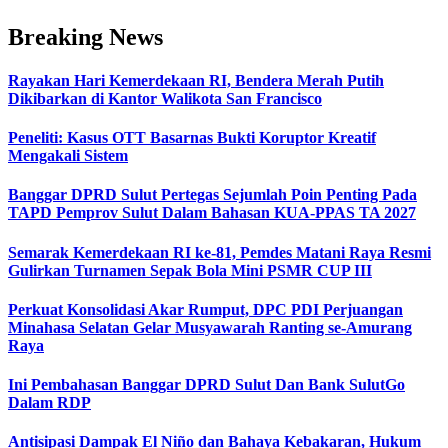
Breaking News
Rayakan Hari Kemerdekaan RI, Bendera Merah Putih
Dikibarkan di Kantor Walikota San Francisco
Peneliti: Kasus OTT Basarnas Bukti Koruptor Kreatif
Mengakali Sistem
Banggar DPRD Sulut Pertegas Sejumlah Poin Penting Pada
TAPD Pemprov Sulut Dalam Bahasan KUA-PPAS TA 2027
Semarak Kemerdekaan RI ke-81, Pemdes Matani Raya Resmi
Gulirkan Turnamen Sepak Bola Mini PSMR CUP III
Perkuat Konsolidasi Akar Rumput, DPC PDI Perjuangan
Minahasa Selatan Gelar Musyawarah Ranting se-Amurang
Raya
Ini Pembahasan Banggar DPRD Sulut Dan Bank SulutGo
Dalam RDP
Antisipasi Dampak El Niño dan Bahaya Kebakaran, Hukum