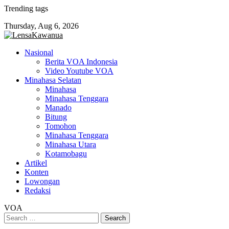
Skip
Trending tags
to
Thursday, Aug 6, 2026
content
Nasional
Berita VOA Indonesia
Video Youtube VOA
Minahasa Selatan
Minahasa
Minahasa Tenggara
Manado
Bitung
Tomohon
Minahasa Tenggara
Minahasa Utara
Kotamobagu
Artikel
Konten
Lowongan
Redaksi
VOA
Search
for: