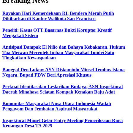
Breaking News
Rayakan Hari Kemerdekaan RI, Bendera Merah Putih
Dikibarkan di Kantor Walikota San Francisco
Peneliti: Kasus OTT Basarnas Bukti Koruptor Kreatif
Mengakali Sistem
Antisipasi Dampak El Niño dan Bahaya Kebakaran, Hukum
Tua Meiwan Merentek Imbau Masyarakat Tondei Satu
Tingkatkan Kewaspadaan
Bangga! Deo Lukow ASN Diskominfo Minsel Tembus Istana
Negara, Bupati FDW Beri Apresiasi Khusus‎
Perkuat Identitas dan Lestarikan Budaya, ASN Inspektorat
Daerah Minahasa Selatan Kompak Kenakan Baju Adat
Komunitas Masyarakat Nusa Utara Indonesia Wadah
Pengayom Dan Jembatan Aspirasi Masyarakat
Inspektorat Minsel Gelar Entry Meeting Pemeriksaan Rinci
Keuangan Desa TA 2025