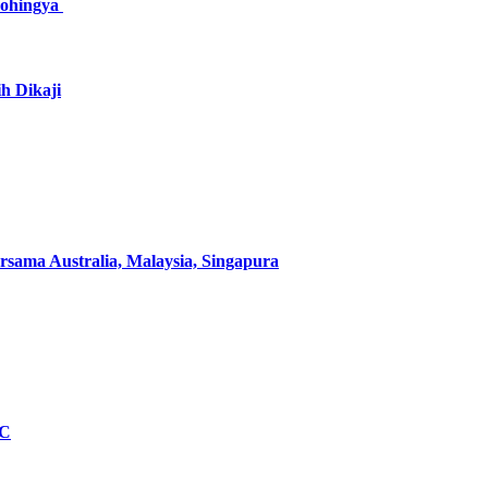
Rohingya
h Dikaji
sama Australia, Malaysia, Singapura
DC