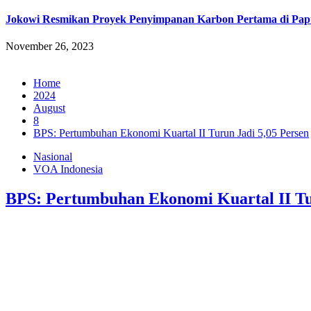
Jokowi Resmikan Proyek Penyimpanan Karbon Pertama di Pap
November 26, 2023
Home
2024
August
8
BPS: Pertumbuhan Ekonomi Kuartal II Turun Jadi 5,05 Persen
Nasional
VOA Indonesia
BPS: Pertumbuhan Ekonomi Kuartal II Tu