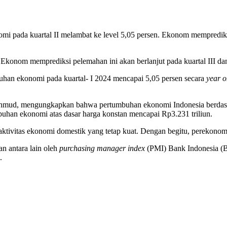
pada kuartal II melambat ke level 5,05 persen. Ekonom memprediksi p
 Ekonom memprediksi pelemahan ini akan berlanjut pada kuartal III da
an ekonomi pada kuartal- I 2024 mencapai 5,05 persen secara
year o
hmud, mengungkapkan bahwa pertumbuhan ekonomi Indonesia berdasar
mbuhan ekonomi atas dasar harga konstan mencapai Rp3.231 triliun.
tivitas ekonomi domestik yang tetap kuat. Dengan begitu, perekonomian
an antara lain oleh
purchasing manager index
(PMI) Bank Indonesia (B
.