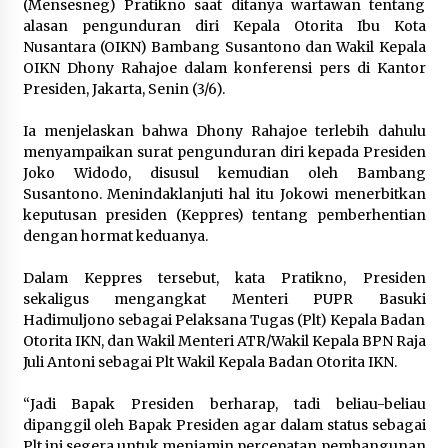
(Mensesneg) Pratikno saat ditanya wartawan tentang
February 11, 2024
alasan pengunduran diri Kepala Otorita Ibu Kota
Nusantara (OIKN) Bambang Susantono dan Wakil Kepala
OIKN Dhony Rahajoe dalam konferensi pers di Kantor
Presiden, Jakarta, Senin (3/6).
Ia menjelaskan bahwa Dhony Rahajoe terlebih dahulu
menyampaikan surat pengunduran diri kepada Presiden
Joko Widodo, disusul kemudian oleh Bambang
Susantono. Menindaklanjuti hal itu Jokowi menerbitkan
keputusan presiden (Keppres) tentang pemberhentian
dengan hormat keduanya.
Dalam Keppres tersebut, kata Pratikno, Presiden
sekaligus mengangkat Menteri PUPR Basuki
Hadimuljono sebagai Pelaksana Tugas (Plt) Kepala Badan
Otorita IKN, dan Wakil Menteri ATR/Wakil Kepala BPN Raja
Juli Antoni sebagai Plt Wakil Kepala Badan Otorita IKN.
“Jadi Bapak Presiden berharap, tadi beliau-beliau
dipanggil oleh Bapak Presiden agar dalam status sebagai
Plt ini segera untuk menjamin percepatan pembangunan