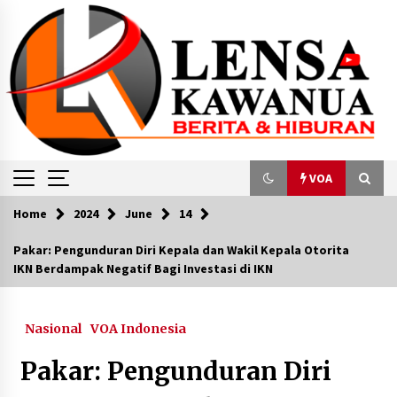
Skip
to
content
VOA
Home
2024
June
14
VOA
Pakar: Pengunduran Diri Kepala dan Wakil Kepala Otorita
IKN Berdampak Negatif Bagi Investasi di IKN
Ikut Garap “Kung Fu Panda 4” Yorie Kumalasari
Pelajari Budaya China, Garap Adegan Tersulit
March 22, 2024
Nasional
VOA Indonesia
Indonesia akan Kecualikan PLTU Batu Bara
Pakar: Pengunduran Diri
Swasta dari Rencana Investasi JETP
November 21, 2023