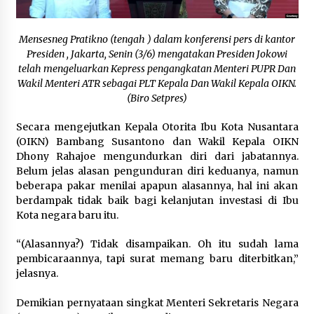
August 8, 2024
Mensesneg Pratikno (tengah ) dalam konferensi pers di kantor
Jenazah Pilot Selandia Baru yang Ditembak KKB
Papua Akhirnya Ditemukan
Presiden , Jakarta, Senin (3/6) mengatakan Presiden Jokowi
August 8, 2024
telah mengeluarkan Kepress pengangkatan Menteri PUPR Dan
Wakil Menteri ATR sebagai PLT Kepala Dan Wakil Kepala OIKN.
(Biro Setpres)
VOA Indonesia : Indonesia Kirim Bantuan ke
Wilayah Papua yang Dilanda Kemarau
Secara mengejutkan Kepala Otorita Ibu Kota Nusantara
July 31, 2023
(OIKN) Bambang Susantono dan Wakil Kepala OIKN
Dhony Rahajoe mengundurkan diri dari jabatannya.
Tim Hukum AMIN Resmi Daftarkan Gugatan
Belum jelas alasan pengunduran diri keduanya, namun
Hasil Pilpres 2024 ke MK, Minta Pemilu Diulang
beberapa pakar menilai apapun alasannya, hal ini akan
Tanpa Gibran
berdampak tidak baik bagi kelanjutan investasi di Ibu
March 22, 2024
Kota negara baru itu.
Mantan Dirut Pertamina Karen Agustiawan
“(Alasannya?) Tidak disampaikan. Oh itu sudah lama
Ditetapkan sebagai Tersangka Kasus
Pengadaan LNG
pembicaraannya, tapi surat memang baru diterbitkan,”
September 22, 2023
jelasnya.
Mahasiswa Tuntut Jokowi Tetap Netral Jelang
Demikian pernyataan singkat Menteri Sekretaris Negara
Pemilu