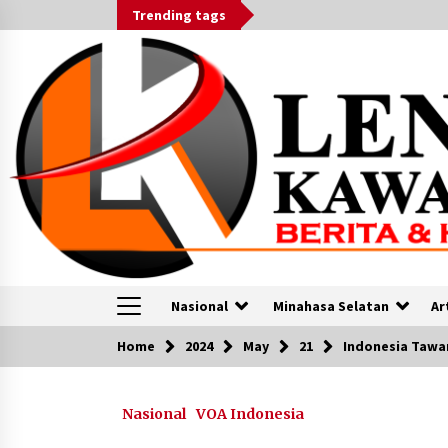
Skip
Trending tags
to
content
Nasional
Minahasa Selatan
Ar
Home
2024
May
21
Indonesia Tawar
VOA
Nasional
VOA Indonesia
KPU Serukan Politik Damai di Pemi
2024