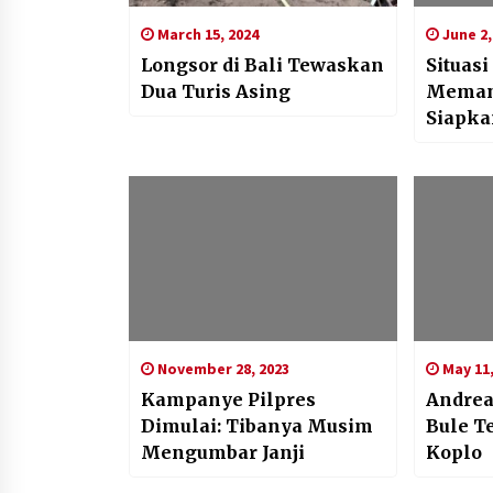
March 15, 2024
June 2,
Longsor di Bali Tewaskan
Situas
Dua Turis Asing
Meman
Siapka
Kontij
November 28, 2023
May 11,
Kampanye Pilpres
Andrea
Dimulai: Tibanya Musim
Bule T
Mengumbar Janji
Koplo