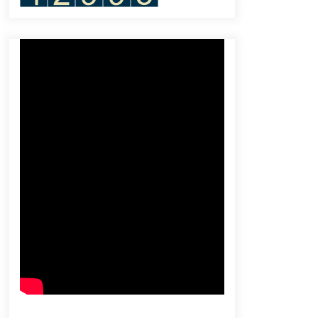
May 4, 2024
Berita VOA Indonesia : Pasar Hewan
di Tomohon Setop Jual Daging
Anjing dan Kucing
July 22, 2023
Satu Individu Baru Badak Jawa
Ditemukan di Taman Nasional
Ujung Kulon
April 7, 2024
Diaspora Indonesia Bangun Usaha
di AS: Izin dan Sertifikasi Jadi Kunci
April 7, 2024