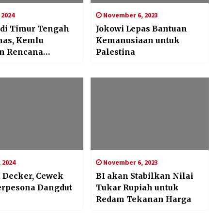
 2024
November 6, 2023
i di Timur Tengah
Jokowi Lepas Bantuan
as, Kemlu
Kemanusiaan untuk
n Rencana
Palestina
ensi WNI
 2024
November 6, 2023
 Decker, Cewek
BI akan Stabilkan Nilai
erpesona Dangdut
Tukar Rupiah untuk
Redam Tekanan Harga