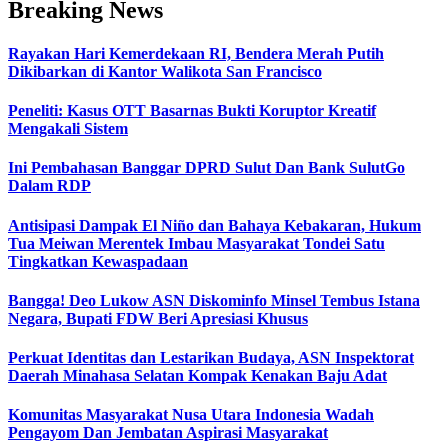
Breaking News
Rayakan Hari Kemerdekaan RI, Bendera Merah Putih
Dikibarkan di Kantor Walikota San Francisco
Peneliti: Kasus OTT Basarnas Bukti Koruptor Kreatif
Mengakali Sistem
Ini Pembahasan Banggar DPRD Sulut Dan Bank SulutGo
Dalam RDP
Antisipasi Dampak El Niño dan Bahaya Kebakaran, Hukum
Tua Meiwan Merentek Imbau Masyarakat Tondei Satu
Tingkatkan Kewaspadaan
Bangga! Deo Lukow ASN Diskominfo Minsel Tembus Istana
Negara, Bupati FDW Beri Apresiasi Khusus‎
Perkuat Identitas dan Lestarikan Budaya, ASN Inspektorat
Daerah Minahasa Selatan Kompak Kenakan Baju Adat
Komunitas Masyarakat Nusa Utara Indonesia Wadah
Pengayom Dan Jembatan Aspirasi Masyarakat