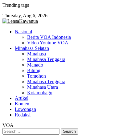
Skip
Trending tags
to
Thursday, Aug 6, 2026
content
Nasional
Berita VOA Indonesia
Video Youtube VOA
Minahasa Selatan
Minahasa
Minahasa Tenggara
Manado
Bitung
Tomohon
Minahasa Tenggara
Minahasa Utara
Kotamobagu
Artikel
Konten
Lowongan
Redaksi
VOA
Search
for: