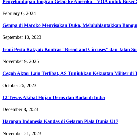
Penyelundupan Imigran Gelap ke Amerika – VOA untuk Buse
February 6, 2024
Gempa di Maroko Menyisakan Duka, Meluluhlantakkan Bangun
September 10, 2023
Ironi Pesta Rakyat: Kontras “Bread and Circuses” dan Jalan S
November 9, 2025
Cegah Aktor Lain Terlibat, AS Tunjukkan Kekuatan Militer di 
October 26, 2023
12 Tewas Akibat Hujan Deras dan Badai di India
December 8, 2023
Harapan Indonesia Kandas di Gelaran Piala Dunia U17
November 21, 2023