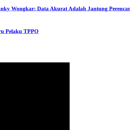
Franky Wongkar: Data Akurat Adalah Jantung Perenc
aru Pelaku TPPO