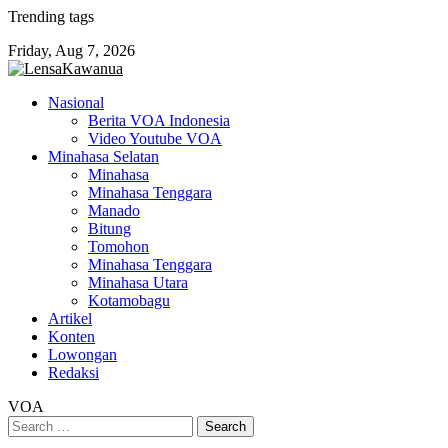
Skip
Trending tags
to
Friday, Aug 7, 2026
content
Nasional
Berita VOA Indonesia
Video Youtube VOA
Minahasa Selatan
Minahasa
Minahasa Tenggara
Manado
Bitung
Tomohon
Minahasa Tenggara
Minahasa Utara
Kotamobagu
Artikel
Konten
Lowongan
Redaksi
VOA
Search
for: