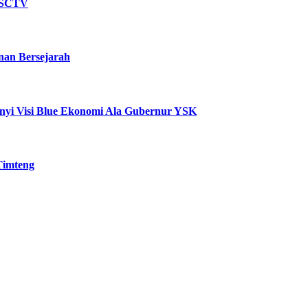
r SCTV
an Bersejarah
unyi Visi Blue Ekonomi Ala Gubernur YSK
Timteng