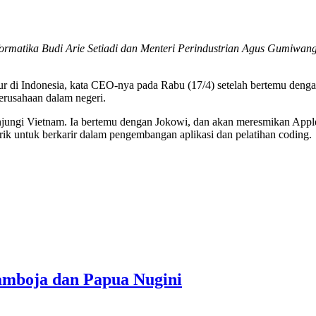
matika Budi Arie Setiadi dan Menteri Perindustrian Agus Gumiwang K
 di Indonesia, kata CEO-nya pada Rabu (17/4) setelah bertemu dengan
erusahaan dalam negeri.
unjungi Vietnam. Ia bertemu dengan Jokowi, dan akan meresmikan App
rik untuk berkarir dalam pengembangan aplikasi dan pelatihan coding.
amboja dan Papua Nugini