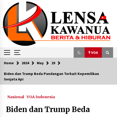
Skip
to
content
VOA
Home
2024
May
29
VOA
Biden dan Trump Beda Pandangan Terkait Kepemilikan
Senjata Api
Polisi Arak Tersangka yang Dituduh
Selundupkan Rohingya ke Aceh
December 28, 2023
Nasional
VOA Indonesia
Jakarta akan Tetap Jadi Pusat Perekonomian
Biden dan Trump Beda
Seiring Persiapan Pindah Ibu Kota
March 31, 2024