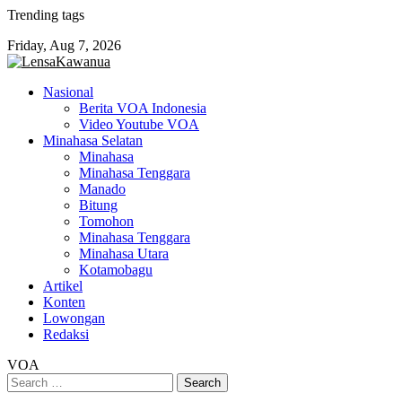
Skip
Trending tags
to
Friday, Aug 7, 2026
content
Nasional
Berita VOA Indonesia
Video Youtube VOA
Minahasa Selatan
Minahasa
Minahasa Tenggara
Manado
Bitung
Tomohon
Minahasa Tenggara
Minahasa Utara
Kotamobagu
Artikel
Konten
Lowongan
Redaksi
VOA
Search
for: