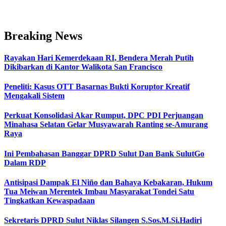
Breaking News
Rayakan Hari Kemerdekaan RI, Bendera Merah Putih
Dikibarkan di Kantor Walikota San Francisco
Peneliti: Kasus OTT Basarnas Bukti Koruptor Kreatif
Mengakali Sistem
Perkuat Konsolidasi Akar Rumput, DPC PDI Perjuangan
Minahasa Selatan Gelar Musyawarah Ranting se-Amurang
Raya
Ini Pembahasan Banggar DPRD Sulut Dan Bank SulutGo
Dalam RDP
Antisipasi Dampak El Niño dan Bahaya Kebakaran, Hukum
Tua Meiwan Merentek Imbau Masyarakat Tondei Satu
Tingkatkan Kewaspadaan
Sekretaris DPRD Sulut Niklas Silangen S.Sos.M.Si.Hadiri