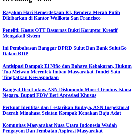
Rayakan Hari Kemerdekaan RI, Bendera Merah Putih
Dikibarkan di Kantor Walikota San Francisco
Peneliti: Kasus OTT Basarnas Bukti Koruptor Kreatif
Mengakali Sistem
Ini Pembahasan Banggar DPRD Sulut Dan Bank SulutGo
Dalam RDP
Antisipasi Dampak El Niño dan Bahaya Kebakaran, Hukum
Tua Meiwan Merentek Imbau Masyarakat Tondei Satu
Tingkatkan Kewaspadaan
Bangga! Deo Lukow ASN Diskominfo Minsel Tembus Istana
Negara, Bupati FDW Beri Apresiasi Khusus‎
Perkuat Identitas dan Lestarikan Budaya, ASN Inspektorat
Daerah Minahasa Selatan Kompak Kenakan Baju Adat
Komunitas Masyarakat Nusa Utara Indonesia Wadah
Pengayom Dan Jembatan Aspirasi Masyarakat