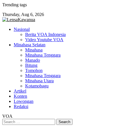
Skip
Trending tags
to
Thursday, Aug 6, 2026
content
Nasional
Berita VOA Indonesia
Video Youtube VOA
Minahasa Selatan
Minahasa
Minahasa Tenggara
Manado
Bitung
Tomohon
Minahasa Tenggara
Minahasa Utara
Kotamobagu
Artikel
Konten
Lowongan
Redaksi
VOA
Search
for: