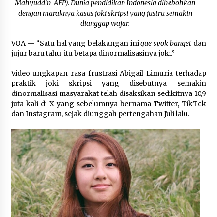
Mahyuddin-AFP). Dunia pendidikan Indonesia dihebohkan
February 27, 2024
dengan maraknya kasus joki skripsi yang justru semakin
dianggap wajar.
Peneliti: Lebih Baik Olahraga Ringan Rutin
daripada Tidak Gerak Sama Sekali
VOA — “Satu hal yang belakangan ini
gue syok banget
dan
January 4, 2024
jujur baru tahu, itu betapa dinormalisasinya joki.”
Video ungkapan rasa frustrasi Abigail Limuria terhadap
Kendalikan Jumlah Penduduk, BKKBN
Gencarkan Program Vasektomi Gratis dengan
praktik joki skripsi yang disebutnya semakin
Insentif Uang
dinormalisasi masyarakat telah disaksikan sedikitnya 10,9
May 22, 2024
juta kali di X yang sebelumnya bernama Twitter, TikTok
dan Instagram, sejak diunggah pertengahan Juli lalu.
Hari Tanpa Tembakau Sedunia Serukan
Perlindungan Anak dari Pemasaran Rokok
June 2, 2024
Perjuangan Guru Ngaji di Amerika
April 12, 2024
Seberapa Besar Keberhasilan Indonesia
Sebagai Ketua ASEAN?