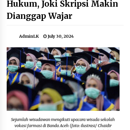
Hukum, Joki Skripsi Makin
Dianggap Wajar
Berita VOA Indonesia : Aktivis Keberagaman
Sesalkan Keluarnya Surat Edaran MA tentang
Pernikahan Beda Agama
July 22, 2023
AdminLK
July 30, 2024
Bantuan AS ke Israel Terancam Kemelut
Kepemimpinan di DPR
October 12, 2023
Minsel Siap Gemparkan Porprov Sulut XII:
Target Lampaui Prestasi Sebelumnya!
October 9, 2025
Latihan Bersama ASEAN Dibuka, China
Tegaskan Sikap atas Laut China Selatan
September 22, 2023
Sejumlah wisudawan mengikuti upacara wisuda sekolah
Sapa Dunia: Trump Unggul di Pemilihan
vokasi farmasi di Banda Aceh (foto: ilustrasi/ Chaidir
Pendahuluan Partai Republik