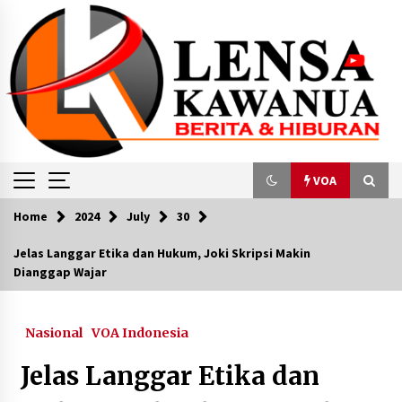
Skip
to
content
VOA
Home
2024
July
30
VOA
Jelas Langgar Etika dan Hukum, Joki Skripsi Makin
Dianggap Wajar
Indonesia Kutuk Pembakaran Kantor UNRWA di
Yerusalem
May 15, 2024
Nasional
VOA Indonesia
Reuni 212 di Monas, Bawaslu Awasi
Jelas Langgar Etika dan
Pelanggaran Pemilu
December 3, 2023