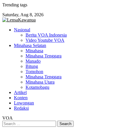
Skip
Trending tags
to
Saturday, Aug 8, 2026
content
Nasional
Berita VOA Indonesia
Video Youtube VOA
Minahasa Selatan
Minahasa
Minahasa Tenggara
Manado
Bitung
Tomohon
Minahasa Tenggara
Minahasa Utara
Kotamobagu
Artikel
Konten
Lowongan
Redaksi
VOA
Search
for: