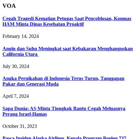
VOA
Cegah Tragedi Kematian Petugas Saat Pencoblosan, Komnas
HAM Minta Dinas Kesehatan Proaktif
February 14, 2024
Angin dan Suhu Meningkat saat Kebakaran Menghanguskan
California Utara
July 30, 2024
Angka Pernikahan di Indonesia Terus Turun, Tanggapan
Pakar dan Generasi Muda
April 7, 2024
Sapa Dunia: AS Minta Tiongkok Bantu Cegah Meluasnya
Perang Israel-Hamas
October 31, 2023
Pasca Insiden Alaska Airlines, Kepala Program Boeing 737