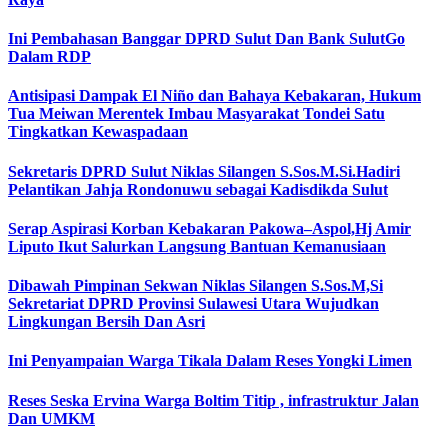
Ini Pembahasan Banggar DPRD Sulut Dan Bank SulutGo
Dalam RDP
Antisipasi Dampak El Niño dan Bahaya Kebakaran, Hukum
Tua Meiwan Merentek Imbau Masyarakat Tondei Satu
Tingkatkan Kewaspadaan
Sekretaris DPRD Sulut Niklas Silangen S.Sos.M.Si.Hadiri
Pelantikan Jahja Rondonuwu sebagai Kadisdikda Sulut
Serap Aspirasi Korban Kebakaran Pakowa–Aspol,Hj Amir
Liputo Ikut Salurkan Langsung Bantuan Kemanusiaan
Dibawah Pimpinan Sekwan Niklas Silangen S.Sos.M,Si
Sekretariat DPRD Provinsi Sulawesi Utara Wujudkan
Lingkungan Bersih Dan Asri
Ini Penyampaian Warga Tikala Dalam Reses Yongki Limen
Reses Seska Ervina Warga Boltim Titip , infrastruktur Jalan
Dan UMKM