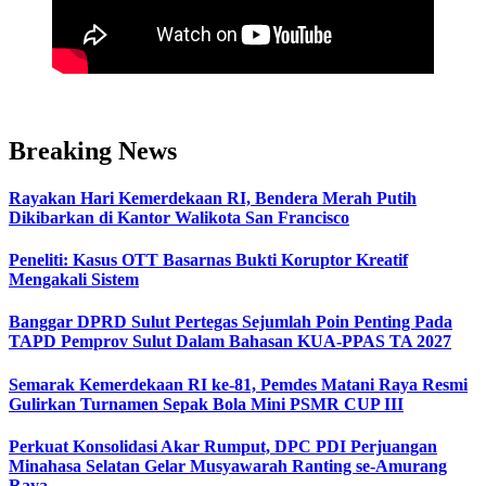
Breaking News
Rayakan Hari Kemerdekaan RI, Bendera Merah Putih
Dikibarkan di Kantor Walikota San Francisco
Peneliti: Kasus OTT Basarnas Bukti Koruptor Kreatif
Mengakali Sistem
Banggar DPRD Sulut Pertegas Sejumlah Poin Penting Pada
TAPD Pemprov Sulut Dalam Bahasan KUA-PPAS TA 2027
Semarak Kemerdekaan RI ke-81, Pemdes Matani Raya Resmi
Gulirkan Turnamen Sepak Bola Mini PSMR CUP III
Perkuat Konsolidasi Akar Rumput, DPC PDI Perjuangan
Minahasa Selatan Gelar Musyawarah Ranting se-Amurang
Raya