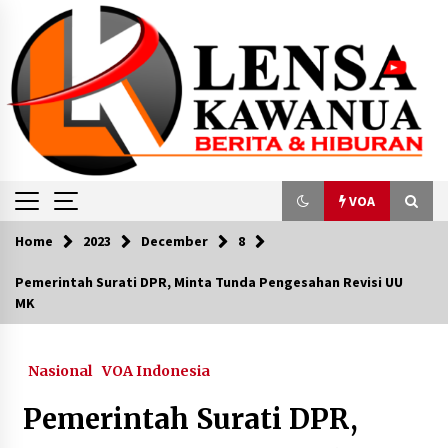
Skip
to
content
VOA
Home
2023
December
8
VOA
Pemerintah Surati DPR, Minta Tunda Pengesahan Revisi UU
MK
Motor Listrik Sebagai Solusi Alternatif
Mengurangi Polusi Suara
June 7, 2024
Nasional
VOA Indonesia
Terpilih Jadi Anggota Dewan HAM PBB,
Pemerintah Surati DPR,
Indonesia Diminta Benahi Rumah Sendiri Dulu
October 12, 2023