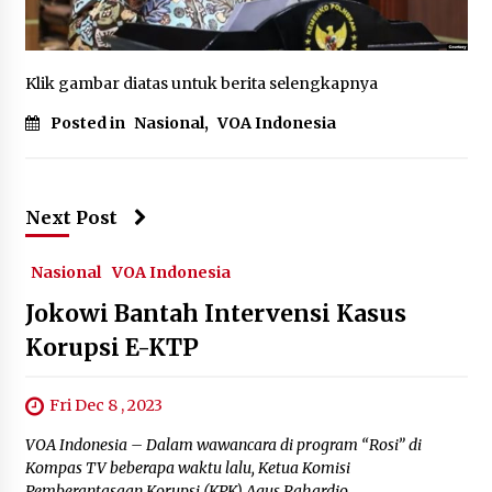
January 11, 2024
Komnas Perempuan: Kekerasan Berbasis
Gender Tahun 2023 Capai 289.111 Kasus
Klik gambar diatas untuk berita selengkapnya
March 12, 2024
Posted in
Nasional
,
VOA Indonesia
BMKG: 19% Zona Musim Masuki Musim
Kemarau, Operasi Modifikasi Cuaca Dimulai
June 2, 2024
Next Post
Rayakan Hari Kemerdekaan RI, Bendera Merah
Nasional
VOA Indonesia
Putih Dikibarkan di Kantor Walikota San
Francisco
Jokowi Bantah Intervensi Kasus
August 18, 2023
Korupsi E-KTP
Krisis Beras di Negeri Penikmat Nasi
March 7, 2024
Fri Dec 8 , 2023
VOA Indonesia – Dalam wawancara di program “Rosi” di
Infrastruktur Belum Siap, Jokowi Batal
Kompas TV beberapa waktu lalu, Ketua Komisi
Berkantor di IKN Bulan Juli
Pemberantasaan Korupsi (KPK) Agus Rahardjo