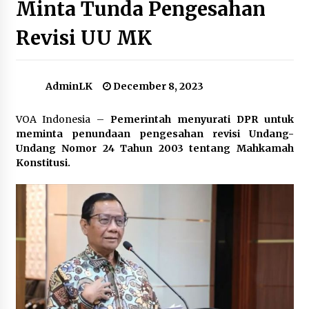
Minta Tunda Pengesahan
Revisi UU MK
MER-C: Israel Serang RS Indonesia, Sedikitnya 8
Tewas
November 21, 2023
AdminLK
December 8, 2023
Amnesty Internasional Indonesia Desak
Dilakukannya Gencatan Senjata di Gaza
VOA Indonesia –
Pemerintah menyurati DPR untuk
October 28, 2023
meminta penundaan pengesahan revisi Undang-
Undang Nomor 24 Tahun 2003 tentang Mahkamah
Microsoft akan Investasi $1,7 Miliar untuk AI di
Konstitusi.
Indonesia
May 7, 2024
Indonesia, China Bangun Pabrik Bahan Baterai
Kendaraan Listrik
September 14, 2023
Kekhawatiran atas Terbunuhnya Banyak
Jurnalis saat Liput Perang Israel-Hamas