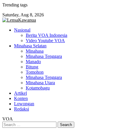
Skip
Trending tags
to
Saturday, Aug 8, 2026
content
Nasional
Berita VOA Indonesia
Video Youtube VOA
Minahasa Selatan
Minahasa
Minahasa Tenggara
Manado
Bitung
Tomohon
Minahasa Tenggara
Minahasa Utara
Kotamobagu
Artikel
Konten
Lowongan
Redaksi
VOA
Search
for: