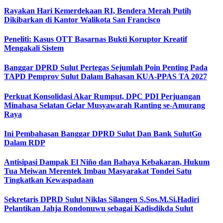
Rayakan Hari Kemerdekaan RI, Bendera Merah Putih
Dikibarkan di Kantor Walikota San Francisco
Peneliti: Kasus OTT Basarnas Bukti Koruptor Kreatif
Mengakali Sistem
Banggar DPRD Sulut Pertegas Sejumlah Poin Penting Pada
TAPD Pemprov Sulut Dalam Bahasan KUA-PPAS TA 2027
Perkuat Konsolidasi Akar Rumput, DPC PDI Perjuangan
Minahasa Selatan Gelar Musyawarah Ranting se-Amurang
Raya
Ini Pembahasan Banggar DPRD Sulut Dan Bank SulutGo
Dalam RDP
Antisipasi Dampak El Niño dan Bahaya Kebakaran, Hukum
Tua Meiwan Merentek Imbau Masyarakat Tondei Satu
Tingkatkan Kewaspadaan
Sekretaris DPRD Sulut Niklas Silangen S.Sos.M.Si.Hadiri
Pelantikan Jahja Rondonuwu sebagai Kadisdikda Sulut