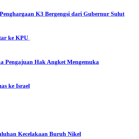
Penghargaan K3 Bergengsi dari Gubernur Sulut
ftar ke KPU
ana Pengajuan Hak Angket Mengemuka
s ke Israel
 Puluhan Kecelakaan Buruh Nikel