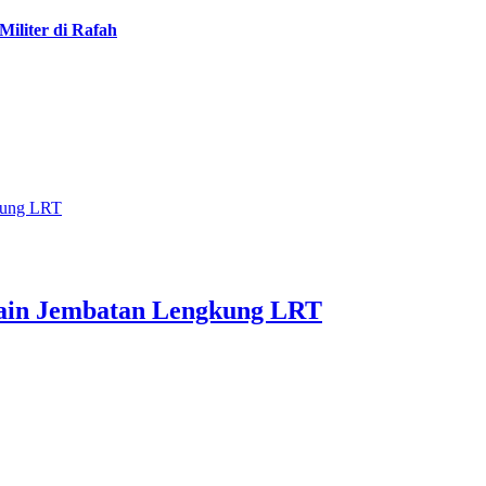
iliter di Rafah
kung LRT
sain Jembatan Lengkung LRT