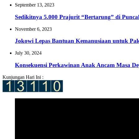
September 13, 2023
Sedikitnya 5.000 Prajurit “Bertarung” di Punc
November 6, 2023
Jokowi Lepas Bantuan Kemanusiaan untuk Pale
July 30, 2024
Konsekuensi Perkawinan Anak Ancam Masa De
Kunjungan Hari Ini :