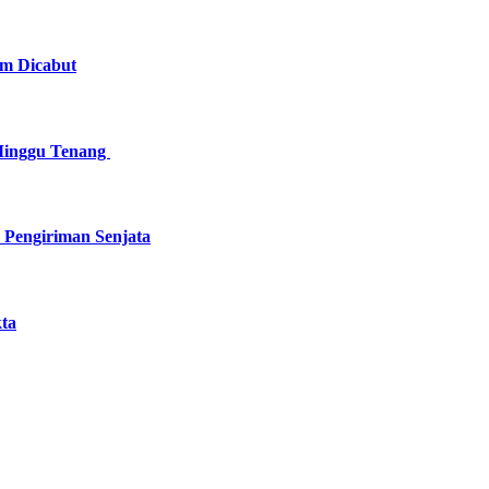
am Dicabut
Minggu Tenang
 Pengiriman Senjata
kta