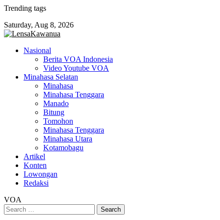
Skip
Trending tags
to
Saturday, Aug 8, 2026
content
Nasional
Berita VOA Indonesia
Video Youtube VOA
Minahasa Selatan
Minahasa
Minahasa Tenggara
Manado
Bitung
Tomohon
Minahasa Tenggara
Minahasa Utara
Kotamobagu
Artikel
Konten
Lowongan
Redaksi
VOA
Search
for: