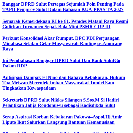
Banggar DPRD Sulut Pertegas Sejumlah Poin Penting Pada
TAPD Pemprov Sulut Dalam Bahasan KUA-PPAS TA 2027
Semarak Kemerdekaan RI ke-81, Pemdes Matani Raya Resmi
Gulirkan Turnamen Sepak Bola Mini PSMR CUP III
Perkuat Konsolidasi Akar Rumput, DPC PDI Perjuangan
Minahasa Selatan Gelar Musyawarah Ranting se-Amurang
Raya
Ini Pembahasan Banggar DPRD Sulut Dan Bank SulutGo
Dalam RDP
Antisipasi Dampak El Niño dan Bahaya Kebakaran, Hukum
Tua Meiwan Merentek Imbau Masyarakat Tondei Satu
Tingkatkan Kewaspadaan
Sekretaris DPRD Sulut Niklas Silangen S.Sos.M.Si.Hadiri
Pelantikan Jahja Rondonuwu sebagai Kadisdikda Sulut
Serap Aspirasi Korban Kebakaran Pakowa–Aspol,Hj Amir
Liputo Ikut Salurkan Langsung Bantuan Kemanusiaan