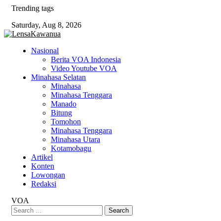
Skip
Trending tags
to
Saturday, Aug 8, 2026
content
Nasional
Berita VOA Indonesia
Video Youtube VOA
Minahasa Selatan
Minahasa
Minahasa Tenggara
Manado
Bitung
Tomohon
Minahasa Tenggara
Minahasa Utara
Kotamobagu
Artikel
Konten
Lowongan
Redaksi
VOA
Search
for: