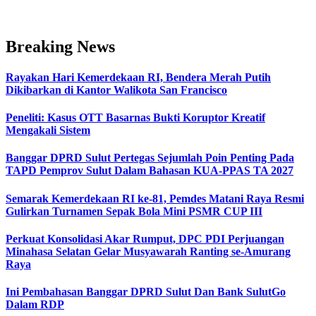
Breaking News
Rayakan Hari Kemerdekaan RI, Bendera Merah Putih
Dikibarkan di Kantor Walikota San Francisco
Peneliti: Kasus OTT Basarnas Bukti Koruptor Kreatif
Mengakali Sistem
Banggar DPRD Sulut Pertegas Sejumlah Poin Penting Pada
TAPD Pemprov Sulut Dalam Bahasan KUA-PPAS TA 2027
Semarak Kemerdekaan RI ke-81, Pemdes Matani Raya Resmi
Gulirkan Turnamen Sepak Bola Mini PSMR CUP III
Perkuat Konsolidasi Akar Rumput, DPC PDI Perjuangan
Minahasa Selatan Gelar Musyawarah Ranting se-Amurang
Raya
Ini Pembahasan Banggar DPRD Sulut Dan Bank SulutGo
Dalam RDP