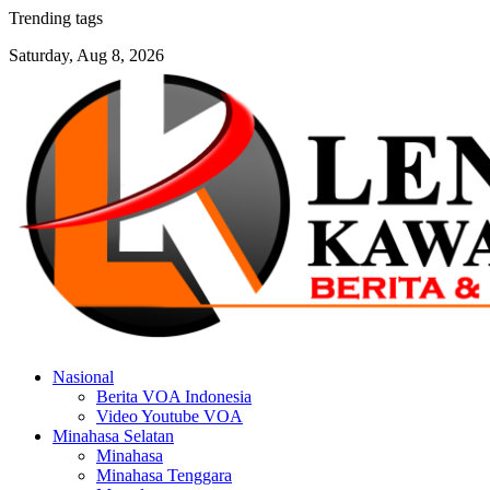
Skip
Trending tags
to
Saturday, Aug 8, 2026
content
Nasional
Berita VOA Indonesia
Video Youtube VOA
Minahasa Selatan
Minahasa
Minahasa Tenggara