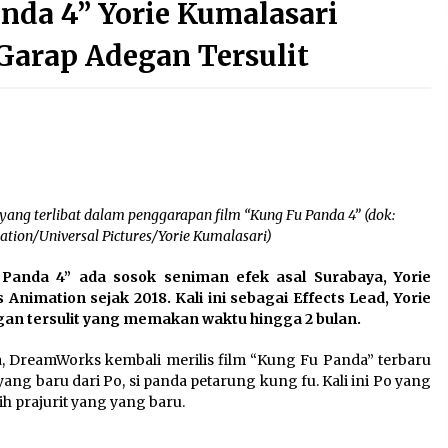
nda 4” Yorie Kumalasari
July 20, 2023
 Garap Adegan Tersulit
MA Batalkan Vonis Bebas Dua Polisi
dalam Kasus Kanjuruhan, Keluarga
Korban Tak Puas
August 25, 2023
a
Berpaling dari Jokowi, Grup Band
Slank Dukung Ganjar-Mahfud
January 25, 2024
 yang terlibat dalam penggarapan film “Kung Fu Panda 4” (dok:
ion/Universal Pictures/Yorie Kumalasari)
Jalan Yuk! Bertemu Pemusik Jalanan
s,
dengan Lagu Indonesia dan Kota
 Panda 4” ada sosok seniman efek asal Surabaya, Yorie
Tua Frederick
imation sejak 2018. Kali ini sebagai Effects Lead, Yorie
July 20, 2023
an tersulit yang memakan waktu hingga 2 bulan.
 DreamWorks kembali merilis film “Kung Fu Panda” terbaru
g baru dari Po, si panda petarung kung fu. Kali ini Po yang
ih prajurit yang yang baru.