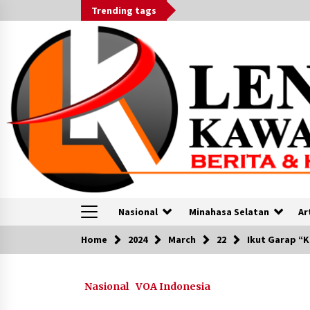
Skip
Trending tags
to
content
Nasional
Minahasa Selatan
Ar
Home
2024
March
22
Ikut Garap “K
VOA
Nasional
VOA Indonesia
Jokowi dan Menlu China Bahas
Kerja Sama Ekonomi Hingga Isu