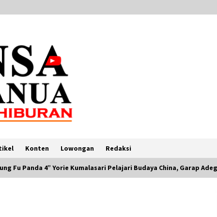
tikel
Konten
Lowongan
Redaksi
ung Fu Panda 4” Yorie Kumalasari Pelajari Budaya China, Garap Adeg
Berita VOA Indonesia : Jalan Yuk!:
“Makan” di Washington DC