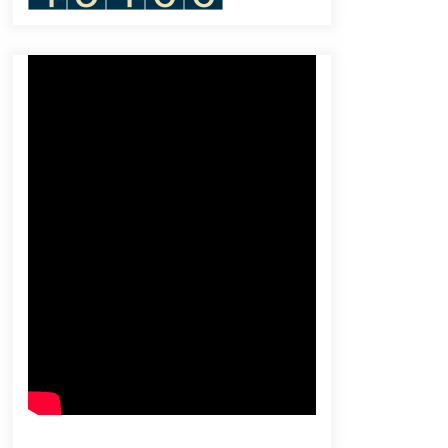
Memberdayakan Perempuan
December 14, 2023
Hadiri Penutupan Dikmaba Infanteri
TNI AD 2025, Ini Harapan Bupati
Franky Wongkar
September 6, 2025
MA Batalkan Hukuman Mati Ferdy
Sambo, Pakar Hukum Memahami
August 9, 2023
Tiga Pemantau Asing Siap Amati
Pemilu 2024
February 11, 2024