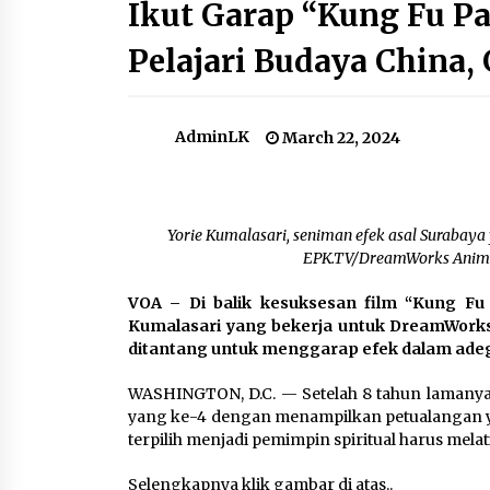
Timur Tengah
Ikut Garap “Kung Fu Pa
June 14, 2024
Pelajari Budaya China,
Kebakaran Hutan dan Lahan:
Dampak El Nino yang Berbiaya
Mahal
September 22, 2023
AdminLK
March 22, 2024
MIKTA Serukan Perdamaian di Gaz
November 21, 2023
Yorie Kumalasari, seniman efek asal Surabaya
EPK.TV/DreamWorks Animat
Berita VOA Indonesia : Kecelakaan
Kapal di Buton, Sedikitnya 15 Tewa
VOA – Di balik kesuksesan film “Kung Fu
19 HilangBerita VOA Indonesia :
Kumalasari yang bekerja untuk DreamWorks An
July 25, 2023
ditantang untuk menggarap efek dalam adeg
WASHINGTON, D.C. — Setelah 8 tahun lamanya,
yang ke-4 dengan menampilkan petualangan yan
terpilih menjadi pemimpin spiritual harus melat
Selengkapnya klik gambar di atas..