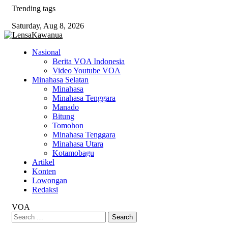
Skip
Trending tags
to
Saturday, Aug 8, 2026
content
Nasional
Berita VOA Indonesia
Video Youtube VOA
Minahasa Selatan
Minahasa
Minahasa Tenggara
Manado
Bitung
Tomohon
Minahasa Tenggara
Minahasa Utara
Kotamobagu
Artikel
Konten
Lowongan
Redaksi
VOA
Search
for: