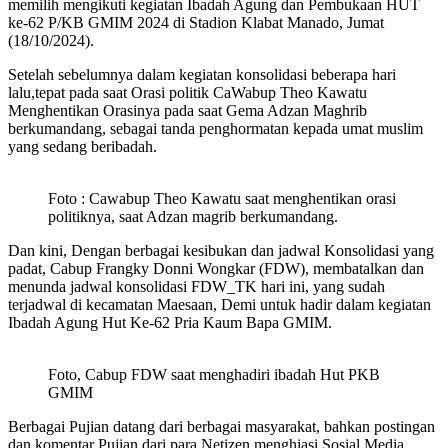
memilih mengikuti kegiatan Ibadah Agung dan Pembukaan HUT
ke-62 P/KB GMIM 2024 di Stadion Klabat Manado, Jumat
(18/10/2024).
Setelah sebelumnya dalam kegiatan konsolidasi beberapa hari
lalu,tepat pada saat Orasi politik CaWabup Theo Kawatu
Menghentikan Orasinya pada saat Gema Adzan Maghrib
berkumandang, sebagai tanda penghormatan kepada umat muslim
yang sedang beribadah.
Foto : Cawabup Theo Kawatu saat menghentikan orasi
politiknya, saat Adzan magrib berkumandang.
Dan kini, Dengan berbagai kesibukan dan jadwal Konsolidasi yang
padat, Cabup Frangky Donni Wongkar (FDW), membatalkan dan
menunda jadwal konsolidasi FDW_TK hari ini, yang sudah
terjadwal di kecamatan Maesaan, Demi untuk hadir dalam kegiatan
Ibadah Agung Hut Ke-62 Pria Kaum Bapa GMIM.
Foto, Cabup FDW saat menghadiri ibadah Hut PKB
GMIM
Berbagai Pujian datang dari berbagai masyarakat, bahkan postingan
dan komentar Pujian dari para Netizen menghiasi Sosial Media