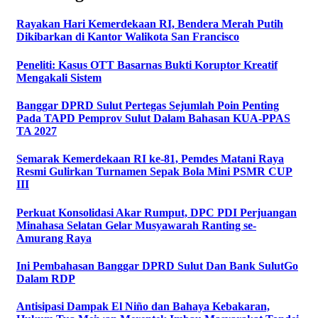
Rayakan Hari Kemerdekaan RI, Bendera Merah Putih
Dikibarkan di Kantor Walikota San Francisco
Peneliti: Kasus OTT Basarnas Bukti Koruptor Kreatif
Mengakali Sistem
Banggar DPRD Sulut Pertegas Sejumlah Poin Penting
Pada TAPD Pemprov Sulut Dalam Bahasan KUA-PPAS
TA 2027
Semarak Kemerdekaan RI ke-81, Pemdes Matani Raya
Resmi Gulirkan Turnamen Sepak Bola Mini PSMR CUP
III
Perkuat Konsolidasi Akar Rumput, DPC PDI Perjuangan
Minahasa Selatan Gelar Musyawarah Ranting se-
Amurang Raya
Ini Pembahasan Banggar DPRD Sulut Dan Bank SulutGo
Dalam RDP
Antisipasi Dampak El Niño dan Bahaya Kebakaran,