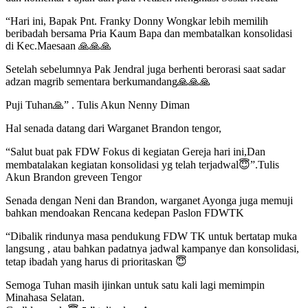
“Hari ini, Bapak Pnt. Franky Donny Wongkar lebih memilih
beribadah bersama Pria Kaum Bapa dan membatalkan konsolidasi
di Kec.Maesaan 🙏🙏🙏
Setelah sebelumnya Pak Jendral juga berhenti berorasi saat sadar
adzan magrib sementara berkumandang🙏🙏🙏
Puji Tuhan🙏” . Tulis Akun Nenny Diman
Hal senada datang dari Warganet Brandon tengor,
“Salut buat pak FDW Fokus di kegiatan Gereja hari ini,Dan
membatalakan kegiatan konsolidasi yg telah terjadwal😇”.Tulis
Akun Brandon greveen Tengor
Senada dengan Neni dan Brandon, warganet Ayonga juga memuji
bahkan mendoakan Rencana kedepan Paslon FDWTK
“Dibalik rindunya masa pendukung FDW TK untuk bertatap muka
langsung , atau bahkan padatnya jadwal kampanye dan konsolidasi,
tetap ibadah yang harus di prioritaskan 😇
Semoga Tuhan masih ijinkan untuk satu kali lagi memimpin
Minahasa Selatan.