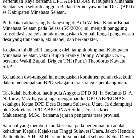
Pertemuan Raya bersama DPC ABPEDNAS Kabupaten Minahasa
Selatan serta seluruh anggota Badan Permusyawaratan Desa (BPD)
se-Kabupaten Minahasa Selatan.
Perhelatan akbar yang berlangsung di Aula Waleta, Kantor Bupati
Minahasa Selatan pada Selasa (5/5/2026) ini, menjadi panggung
konsolidasi strategis untuk menegaskan kembali fungsi pengawasan
desa yang transparan, akuntabel, dan berkarakter.
Kegiatan ini dihadiri langsung oleh tampuk pimpinan Kabupaten
Minahasa Selatan, yakni Bupati Franky Donny Wongkar, S.H.,
bersama Wakil Bupati, Brigjen TNI (Purn.) Theodorus Kawatu,
S.I.P.
Kehadiran dwi-tunggal ini menegaskan komitmen penuh eksekutif
dalam menempatkan BPD sebagai mitra strategis pembangunan.
Tak kalah berbobot, hadir pula Anggota DPD RI, Ir. Stefanus B. A.
N. Liow, M.A.P., yang juga mengomandoi DPD ABPEDNAS
sekaligus Ketua DPD Desa Bersatu Sulawesi Utara. Ia didampingi
oleh Sekretaris DPD ABPEDNAS Sulut, Drs. Jackried
Maluenseng, M.Sc., bersama jajaran pengurus teras provinsi.
Satu hal yang memberi karakter kuat pada pertemuan ini adalah
kehadiran Kepala Kejaksaan Tinggi Sulawesi Utara, Jakob Hendrik
Pattipeilohy, S.H., M.H., yang juga menjabat sebagai Ketua Dewan