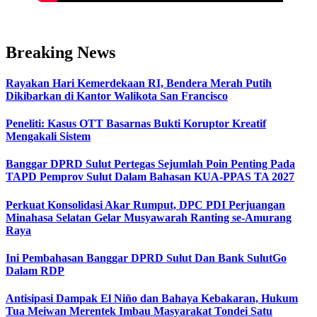
Breaking News
Rayakan Hari Kemerdekaan RI, Bendera Merah Putih
Dikibarkan di Kantor Walikota San Francisco
Peneliti: Kasus OTT Basarnas Bukti Koruptor Kreatif
Mengakali Sistem
Banggar DPRD Sulut Pertegas Sejumlah Poin Penting Pada
TAPD Pemprov Sulut Dalam Bahasan KUA-PPAS TA 2027
Perkuat Konsolidasi Akar Rumput, DPC PDI Perjuangan
Minahasa Selatan Gelar Musyawarah Ranting se-Amurang
Raya
Ini Pembahasan Banggar DPRD Sulut Dan Bank SulutGo
Dalam RDP
Antisipasi Dampak El Niño dan Bahaya Kebakaran, Hukum
Tua Meiwan Merentek Imbau Masyarakat Tondei Satu