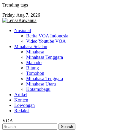
Skip
Trending tags
to
Friday, Aug 7, 2026
content
Nasional
Berita VOA Indonesia
Video Youtube VOA
Minahasa Selatan
Minahasa
Minahasa Tenggara
Manado
Bitung
Tomohon
Minahasa Tenggara
Minahasa Utara
Kotamobagu
Artikel
Konten
Lowongan
Redaksi
VOA
Search
for: