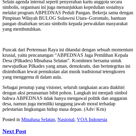
Selain agenda internal seperti penyerahan kartu anggota secara
simbolis, organisasi ini juga menunjukkan kepedulian sosialnya
melalui program ABPEDNAS Peduli Pangan. Bekerja sama dengan
Pimpinan Wilayah BULOG Sulawesi Utara–Gorontalo, bantuan
pangan disalurkan secara simbolis kepada perwakilan masyarakat
yang membutuhkan.
Puncak dari Pertemuan Raya ini ditandai dengan sebuah momentum
krusial, yaitu pencanangan “ABPEDNAS Jaga Pemilihan Kepala
Desa (Pilkades) Minahasa Selatan”. Komitmen bersama untuk
mewujudkan Pilkades yang aman, demokratis, dan berintegritas ini
disimbolkan lewat pemukulan alat musik tradisional tetengkoren
yang menggema di dalam aula.
Sebagai penutup yang visioner, seluruh rangkaian acara diakhiri
dengan aksi penanaman bibit pohon. Langkah ini menjadi simbol
bahwa ABPEDNAS tidak hanya mengawal politik dan anggaran
desa, namun juga memiliki tanggung jawab moral terhadap
pelestarian lingkungan hidup masa depan. (Adv/ Kris)
Posted in
Minahasa Selatan
,
Nasional
,
VOA Indonesia
Next Post