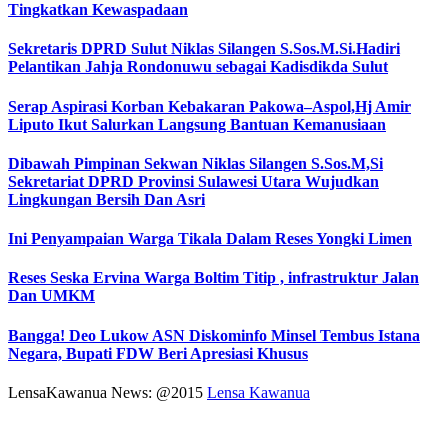
Tingkatkan Kewaspadaan
Sekretaris DPRD Sulut Niklas Silangen S.Sos.M.Si.Hadiri
Pelantikan Jahja Rondonuwu sebagai Kadisdikda Sulut
Serap Aspirasi Korban Kebakaran Pakowa–Aspol,Hj Amir
Liputo Ikut Salurkan Langsung Bantuan Kemanusiaan
Dibawah Pimpinan Sekwan Niklas Silangen S.Sos.M,Si
Sekretariat DPRD Provinsi Sulawesi Utara Wujudkan
Lingkungan Bersih Dan Asri
Ini Penyampaian Warga Tikala Dalam Reses Yongki Limen
Reses Seska Ervina Warga Boltim Titip , infrastruktur Jalan
Dan UMKM
Bangga! Deo Lukow ASN Diskominfo Minsel Tembus Istana
Negara, Bupati FDW Beri Apresiasi Khusus‎
LensaKawanua News: @2015
Lensa Kawanua