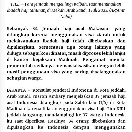
August 23, 2023
FILE – Para jemaah mengelilingi Ka’bah, saat menunaikan
ibadah haji tahunan, di Mekah, Arab Saudi, 1 Juli 202
3. (AP/Amr
Nabil)
Survei Capres RI: Prabowo Masih Unggul Tipis
October 20, 2023
Sebanyak 34 Jemaah haji asal Makassar yang
ditangkap karena menggunakan visa ziarah untuk
melaksanakan ibadah haji telah dibebaskan dan
Komnas Perempuan Dukung Upaya Kasasi
dipulangkan. Sementara tiga orang lainnya yang
terhadap Putusan Bebas Gregorius
diduga sebagai koordinator, masih diproses lebih lanjut
July 30, 2024
di kantor kejaksaan Madinah. Pengamat menilai
pemerintah sedianya mensosialisasikan dengan lebih
masif penggunaan visa yang sering disalahgunakan
MER-C Minta WHO Bertindak Tegas dan
Serukan Indonesia Buat Rumah Sakit Lapangan
sebagian warga.
February 23, 2024
JAKARTA – Konsulat Jenderal Indonesia di Kota Jeddah,
Arab Saudi, Yusron Ambary menjelaskan 37 jemaah haji
Akademisi: Harus Ada Aturan untuk Lembaga
asal Indonesia ditangkap pada Sabtu lalu (1/6) di Kota
Survei Soal Transparansi Aliran Dana
Madinah karena tidak menggunakan visa haji. Tim KJRI
February 14, 2024
Jeddah langsung mendampingi ke-37 warga Indonesia
itu saat diperiksa. Hasilnya, 34 orang dibebaskan dan
Harapan Indonesia Kandas di Gelaran Piala
dipulangkan ke Indonesia dengan menggunakan
Dunia U17