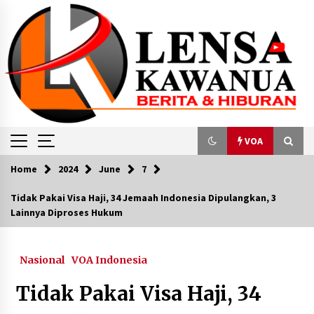
Skip
to
content
VOA
Home
2024
June
7
VOA
Tidak Pakai Visa Haji, 34 Jemaah Indonesia Dipulangkan, 3
Lainnya Diproses Hukum
BI Lakukan Intervensi untuk Bendung
Pelemahan Rupiah
April 20, 2024
Nasional
VOA Indonesia
Solidaritas Gaza, Kota Bethlehem Batalkan
Tidak Pakai Visa Haji, 34
Perayaan Natal
December 28, 2023